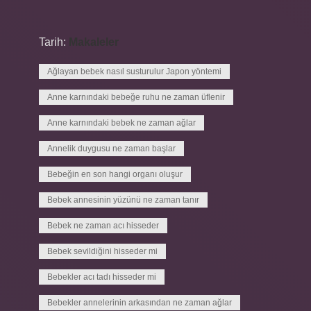
Tarih:
Makaleler
Ağlayan bebek nasıl susturulur Japon yöntemi
Anne karnındaki bebeğe ruhu ne zaman üflenir
Anne karnındaki bebek ne zaman ağlar
Annelik duygusu ne zaman başlar
Bebeğin en son hangi organı oluşur
Bebek annesinin yüzünü ne zaman tanır
Bebek ne zaman acı hisseder
Bebek sevildiğini hisseder mi
Bebekler acı tadı hisseder mi
Bebekler annelerinin arkasından ne zaman ağlar