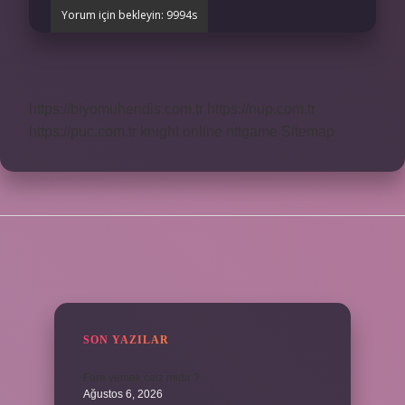
https://biyomuhendis.com.tr
https://nup.com.tr
https://puc.com.tr
knight online
nttgame
Sitemap
SIDEBAR
SON YAZILAR
Fare yemek caiz midir ?
Ağustos 6, 2026