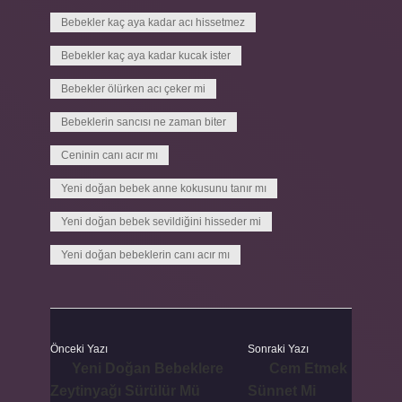
Bebekler kaç aya kadar acı hissetmez
Bebekler kaç aya kadar kucak ister
Bebekler ölürken acı çeker mi
Bebeklerin sancısı ne zaman biter
Ceninin canı acır mı
Yeni doğan bebek anne kokusunu tanır mı
Yeni doğan bebek sevildiğini hisseder mi
Yeni doğan bebeklerin canı acır mı
Önceki Yazı
Sonraki Yazı
Yeni Doğan Bebeklere
Cem Etmek
Zeytinyağı Sürülür Mü
Sünnet Mi