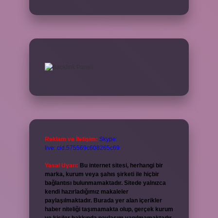
Reklam ve İletişim:
Skype:
live:.cid.575569c608265c69
Yasal Uyarı:
Bu internet sitesi, herhangi bir
marka, kurum veya şahıs şirketi ile hiçbir
bağlantısı bulunmamaktadır. Sitede yalnızca
kendi hazırladığımız makaleler
paylaşılmaktadır. Burada yer alan içerikler
haber niteliği taşımamakta olup, gerçek kurum