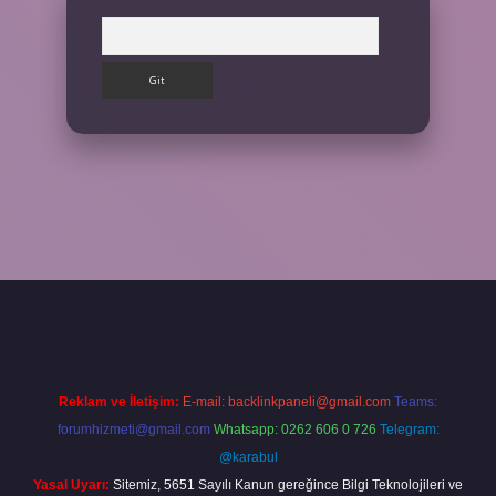
Arama
iriş yap
Reklam ve İletişim:
E-mail:
backlinkpaneli@gmail.com
Teams:
forumhizmeti@gmail.com
Whatsapp: 0262 606 0 726
Telegram:
@karabul
Yasal Uyarı:
Sitemiz, 5651 Sayılı Kanun gereğince Bilgi Teknolojileri ve