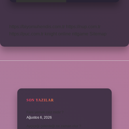
https://biyomuhendis.com.tr
https://nup.com.tr
https://puc.com.tr
knight online
nttgame
Sitemap
SIDEBAR
SON YAZILAR
Fare yemek caiz midir ?
Ağustos 6, 2026
Ayçiçeği çekirdeği ne zaman olur ?