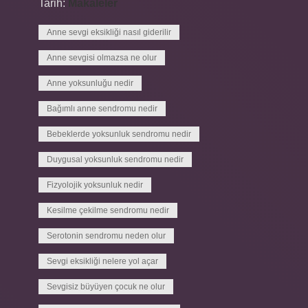
Tarih:
Makaleler
Anne sevgi eksikliği nasıl giderilir
Anne sevgisi olmazsa ne olur
Anne yoksunluğu nedir
Bağımlı anne sendromu nedir
Bebeklerde yoksunluk sendromu nedir
Duygusal yoksunluk sendromu nedir
Fizyolojik yoksunluk nedir
Kesilme çekilme sendromu nedir
Serotonin sendromu neden olur
Sevgi eksikliği nelere yol açar
Sevgisiz büyüyen çocuk ne olur