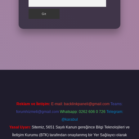
t giriş yap
Reklam ve İletişim:
E-mail:
backlinkpaneli@gmail.com
Teams:
forumhizmeti@gmail.com
Whatsapp: 0262 606 0 726
Telegram:
@karabul
Yasal Uyarı:
Sitemiz, 5651 Sayılı Kanun gereğince Bilgi Teknolojileri ve
İletişim Kurumu (BTK) tarafından onaylanmış bir Yer Sağlayıcı olarak