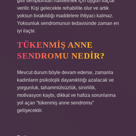
gibi semptomları hafifletmek için uygun ilaçlar
verilir. Kişi gelecekte rehabilite olur ve artık
yoksun bırakıldığı maddelere ihtiyacı kalmaz.
Yoksunluk sendromunun tedavisinde zaman en
iyi ilaçtır.
TÜKENMIŞ ANNE
SENDROMU NEDIR?
Mevcut durum böyle devam ederse, zamanla
kadınların psikolojik dayanıklılığı azalacak ve
yorgunluk, tahammülsüzlük, sinirlilik,
motivasyon kaybı, dikkat ve hafıza sorunlarına
yol açan “tükenmiş anne sendromu”
gelişecektir.