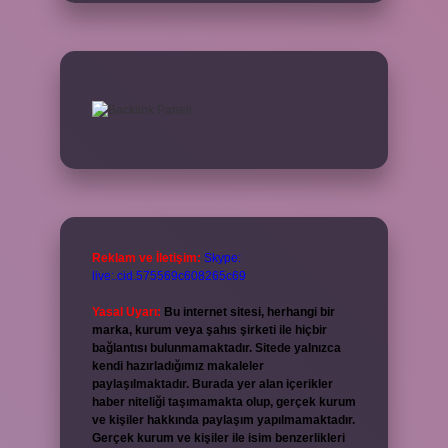
Reklam ve İletişim:
Skype:
live:.cid.575569c608265c69
Yasal Uyarı:
Bu internet sitesi, herhangi bir
marka, kurum veya şahıs şirketi ile hiçbir
bağlantısı bulunmamaktadır. Sitede yalnızca
kendi hazırladığımız makaleler
paylaşılmaktadır. Burada yer alan içerikler
haber niteliği taşımamakta olup, gerçek kurum
ve kişiler hakkında paylaşım yapılmamaktadır.
Gerçek kurum ve kişiler ile isim benzerlikleri