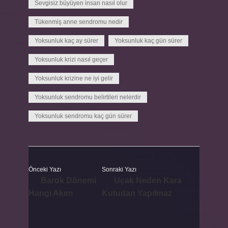
Sevgisiz büyüyen insan nasıl olur
Tükenmiş anne sendromu nedir
Yoksunluk kaç ay sürer
Yoksunluk kaç gün sürer
Yoksunluk krizi nasıl geçer
Yoksunluk krizine ne iyi gelir
Yoksunluk sendromu belirtileri nelerdir
Yoksunluk sendromu kaç gün sürer
Önceki Yazı
Sonraki Yazı
Barok Dönemi
Uçak Neden Kara
Hangi Akım
Kutudan Yapılmaz