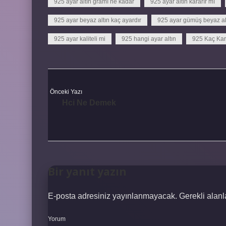
925 ayar altın gramı ne kadar
925 ayar altın kararır mı
925 ayar beyaz altın kaç ayardır
925 ayar gümüş beyaz al
925 ayar kaliteli mi
925 hangi ayar altın
925 Kaç Kar
Önceki Yazı
Hci Ne Demek
Bir yanıt yazın
E-posta adresiniz yayınlanmayacak.
Gerekli alan
Yorum