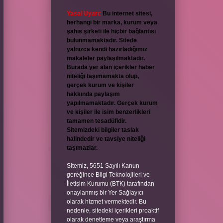
Yasal Uyarı:
Bu internet sitesi,
herhangi bir marka, kurum veya
şahıs şirketi ile hiçbir bağlantısı
bulunmamaktadır. Sitede
yalnızca kendi hazırladığımız
makaleler paylaşılmaktadır.
Burada yer alan içerikler haber
niteliği taşımamakta olup,
gerçek kurum ve kişiler
hakkında paylaşım
yapılmamaktadır. Gerçek kurum
ve kişiler ile isim benzerlikleri
tamamen tesadüfidir.
Sitemizdeki bilgiler taslak
halindedir ve tavsiye niteliği
taşımazlar.
Sitemiz, 5651 Sayılı Kanun
gereğince Bilgi Teknolojileri ve
İletişim Kurumu (BTK) tarafından
onaylanmış bir Yer Sağlayıcı
olarak hizmet vermektedir. Bu
nedenle, sitedeki içerikleri proaktif
olarak denetleme veya araştırma