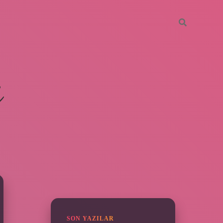
i
SIDEBAR
ilbet giriş yap
SON YAZILAR