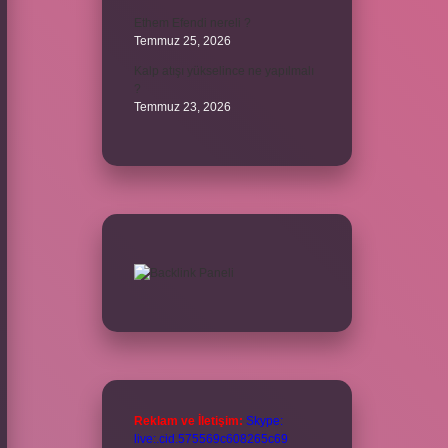
Ethem Efendi nereli ?
Temmuz 25, 2026
Kalp atışı yükselince ne yapılmalı
?
Temmuz 23, 2026
Reklam ve İletişim:
Skype:
live:.cid.575569c608265c69