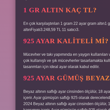
1 GR ALTIN KAÇ TL?
En çok karşılaştırılan 1 gram 22 ayar gram altın1
altınFiyatı3.248,59 TL 11 satıcı3.
925 AYAR KALITELI MI?
Mücevher ve takı yapımında en yaygın kullanılan ve
çok kullanışlı ve şık mücevherler tasarlamakta kull
tasarımları için ideal ayar olarak kabul edilir.
925 AYAR GÜMÜŞ BEYAZ
Beyaz altının saflığı ayar cinsinden ölçülür, 18 ay
içerir. Ayar gümüşün saflığı 925 olarak derecelend
2024 Beyaz altının saflığı ayar cinsinden ölçülür,
karışımını içerir. Ayar gümüşün saflığı 925 olarak 