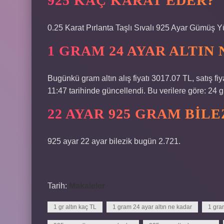
925 KAÇ KARAT EDER?
0.25 Karat Pırlanta Taşlı Sıvalı 925 Ayar Gümüş Y
1 GRAM 24 AYAR ALTIN
Bugünkü gram altın alış fiyatı 3017.07 TL, satış f
11:47 tarihinde güncellendi. Bu verilere göre: 24 
22 AYAR 925 GRAM BIL
925 ayar 22 ayar bilezik bugün 2.721.
Tarih:
Makaleler
1 gr altın kaç TL
1 gram 24 ayar altın ne kadar
1 gra