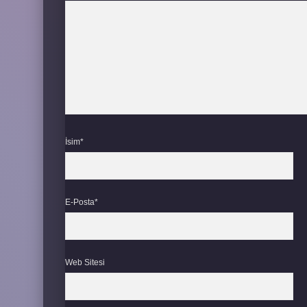
İsim*
E-Posta*
Web Sitesi