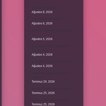
Ni cd mi NiMH mi ?
Ağustos 8, 2026
Fare yemek caiz midir ?
Ağustos 6, 2026
Ayçiçeği çekirdeği ne zaman olur
?
Ağustos 5, 2026
Bulmacada köken bilimsel ne
anlama gelir ?
Ağustos 4, 2026
Arca Savunma CEO’su kimdir ?
Ağustos 4, 2026
Zeytinyağı bekleme süresi ne
kadardır ?
Temmuz 29, 2026
Merzifon isminin anlamı nedir ?
Temmuz 25, 2026
Klozet neden sürekli tıkanır ?
Temmuz 25, 2026