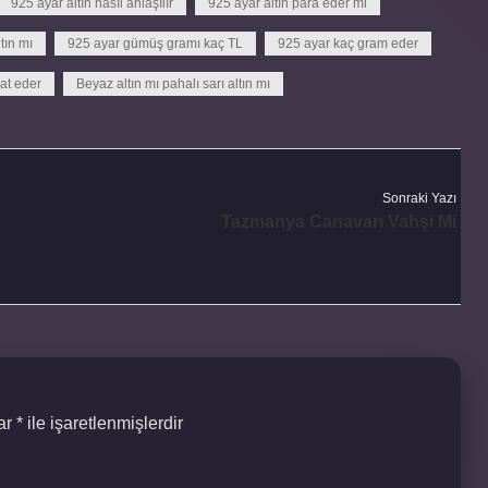
925 ayar altın nasıl anlaşılır
925 ayar altın para eder mi
tın mı
925 ayar gümüş gramı kaç TL
925 ayar kaç gram eder
at eder
Beyaz altın mı pahalı sarı altın mı
Sonraki Yazı
Tazmanya Canavarı Vahşi Mi
lar
*
ile işaretlenmişlerdir