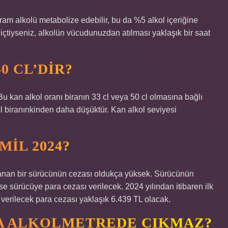
gram alkolü metabolize edebilir, bu da %5 alkol içeriğine
 içtiyseniz, alkolün vücudunuzdan atılması yaklaşık bir saat
0 CL’DIR?
 Bu kan alkol oranı biranın 33 cl veya 50 cl olmasına bağlı
 cl biranınkinden daha düşüktür. Kan alkol seviyesi
MIL 2024?
alanan bir sürücünün cezası oldukça yüksek. Sürücünün
e sürücüye para cezası verilecek. 2024 yılından itibaren ilk
verilecek para cezası yaklaşık 6.439 TL olacak.
RA ALKOLMETREDE ÇIKMAZ?