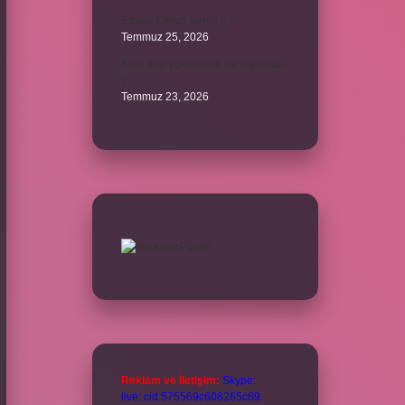
Ethem Efendi nereli ?
Temmuz 25, 2026
Kalp atışı yükselince ne yapılmalı
?
Temmuz 23, 2026
Reklam ve İletişim:
Skype:
live:.cid.575569c608265c69