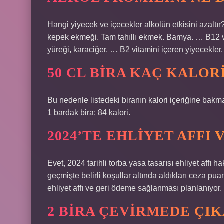
Hangi yiyecek ve içecekler alkolün etkisini azaltır?
kepek ekmeği. Tam tahıllı ekmek. Bamya. … B12 vit
yüreği, karaciğer. … B2 vitamini içeren yiyecekler
50 CL BIRA KAÇ KALOR
Bu nedenle listedeki biranın kalori içeriğine bakmanı
1 bardak bira: 84 kalori.
2024’TE EHLIYET AFFI 
Evet, 2024 tarihli torba yasa tasarısı ehliyet affı
geçmişte belirli koşullar altında aldıkları ceza puan
ehliyet affı ve geri ödeme sağlanması planlanıyor.
2 BIRA ÇEVIRMEDE ÇIK