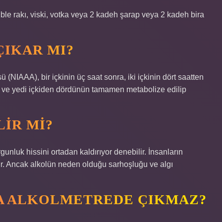
uble rakı, viski, votka veya 2 kadeh şarap veya 2 kadeh bira
ÇIKAR MI?
 (NIAAA), bir içkinin üç saat sonra, iki içkinin dört saatten
onra ve yedi içkiden dördünün tamamen metabolize edilip
LIR MI?
unluk hissini ortadan kaldırıyor denebilir. İnsanların
r. Ancak alkolün neden olduğu sarhoşluğu ve algı
RA ALKOLMETREDE ÇIKMAZ?