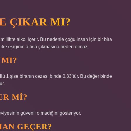
E ÇIKAR MI?
ililitre alkol içerir. Bu nedenle çoğu insan için bir bira
litre eşiğinin altına çıkmasına neden olmaz.
 MI?
kollü 1 şişe biranın cezası binde 0,33’tür. Bu değer binde
ur.
ER MI?
eviyesinin güvenli olmadığını gösteriyor.
AMAN GEÇER?