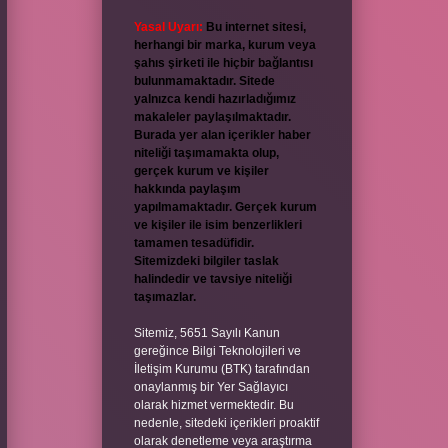
Yasal Uyarı:
Bu internet sitesi,
herhangi bir marka, kurum veya
şahıs şirketi ile hiçbir bağlantısı
bulunmamaktadır. Sitede
yalnızca kendi hazırladığımız
makaleler paylaşılmaktadır.
Burada yer alan içerikler haber
niteliği taşımamakta olup,
gerçek kurum ve kişiler
hakkında paylaşım
yapılmamaktadır. Gerçek kurum
ve kişiler ile isim benzerlikleri
tamamen tesadüfidir.
Sitemizdeki bilgiler taslak
halindedir ve tavsiye niteliği
taşımazlar.
Sitemiz, 5651 Sayılı Kanun
gereğince Bilgi Teknolojileri ve
İletişim Kurumu (BTK) tarafından
onaylanmış bir Yer Sağlayıcı
olarak hizmet vermektedir. Bu
nedenle, sitedeki içerikleri proaktif
olarak denetleme veya araştırma