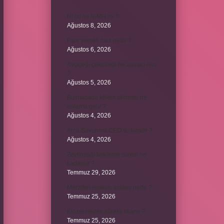
Ni cd mi NiMH mi ?
Ağustos 8, 2026
Fare yemek caiz midir ?
Ağustos 6, 2026
Ayçiçeği çekirdeği ne zaman olur
?
Ağustos 5, 2026
Bulmacada köken bilimsel ne
anlama gelir ?
Ağustos 4, 2026
Arca Savunma CEO’su kimdir ?
Ağustos 4, 2026
Zeytinyağı bekleme süresi ne
kadardır ?
Temmuz 29, 2026
Merzifon isminin anlamı nedir ?
Temmuz 25, 2026
Klozet neden sürekli tıkanır ?
Temmuz 25, 2026