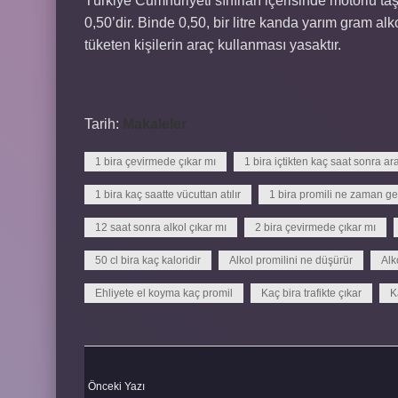
Türkiye Cumhuriyeti sınırları içerisinde motorlu ta
0,50’dir. Binde 0,50, bir litre kanda yarım gram al
tüketen kişilerin araç kullanması yasaktır.
Tarih:
Makaleler
1 bira çevirmede çıkar mı
1 bira içtikten kaç saat sonra ara
1 bira kaç saatte vücuttan atılır
1 bira promili ne zaman g
12 saat sonra alkol çıkar mı
2 bira çevirmede çıkar mı
50 cl bira kaç kaloridir
Alkol promilini ne düşürür
Alk
Ehliyete el koyma kaç promil
Kaç bira trafikte çıkar
K
Önceki Yazı