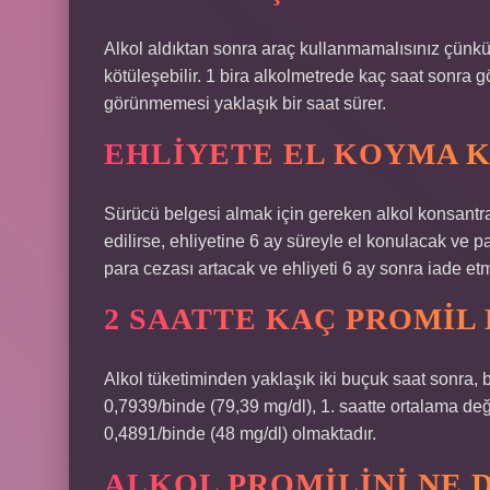
Alkol aldıktan sonra araç kullanmamalısınız çünkü
kötüleşebilir. 1 bira alkolmetrede kaç saat sonra g
görünmemesi yaklaşık bir saat sürer.
EHLIYETE EL KOYMA 
Sürücü belgesi almak için gereken alkol konsantras
edilirse, ehliyetine 6 ay süreyle el konulacak ve pa
para cezası artacak ve ehliyeti 6 ay sonra iade etme
2 SAATTE KAÇ PROMIL
Alkol tüketiminden yaklaşık iki buçuk saat sonra, b
0,7939/binde (79,39 mg/dl), 1. saatte ortalama de
0,4891/binde (48 mg/dl) olmaktadır.
ALKOL PROMILINI NE 