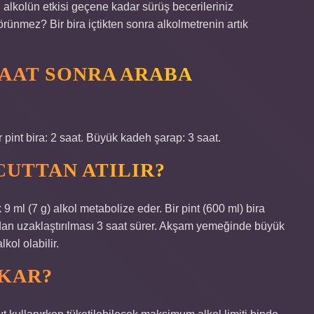
 alkolün etkisi geçene kadar sürüş becerileriniz
örünmez? Bir bira içtikten sonra alkolmetrenin artık
SAAT SONRA ARABA
r pint bira: 2 saat. Büyük kadeh şarap: 3 saat.
CUTTAN ATILIR?
k 9 ml (7 g) alkol metabolize eder. Bir pint (600 ml) bira
andan uzaklaştırılması 3 saat sürer. Akşam yemeğinde büyük
kol olabilir.
IKAR?