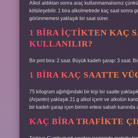
Alkol aldıktan sonra araç kullanmamalısınız çünkü
kötüleşebilir. 1 bira alkolmetrede kaç saat sonra g
görünmemesi yaklaşık bir saat sürer.
1 BIRA IÇTIKTEN KAÇ 
KULLANILIR?
Bir pint bira: 2 saat. Büyük kadeh şarap: 3 saat. Bi
1 BIRA KAÇ SAATTE VÜ
75 kilogram ağırlığındaki bir kişi bir saatte yaklaşı
(Arjantin) yaklaşık 21 g alkol içerir ve alkolün k
bir kadeh şarap içen birinin ertesi sabah kanında al
KAÇ BIRA TRAFIKTE Ç