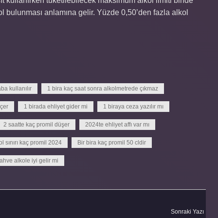
şıt kullanırken tüketilebilecek maksimum alkol limiti binde
kol bulunması anlamına gelir. Yüzde 0,50’den fazla alkol
ba kullanılır
1 bira kaç saat sonra alkolmetrede çıkmaz
eçer
1 birada ehliyet gider mi
1 biraya ceza yazılır mı
2 saatte kaç promil düşer
2024te ehliyet affı var mı
ol sınırı kaç promil 2024
Bir bira kaç promil 50 cldir
ahve alkole iyi gelir mi
Sonraki Yazı