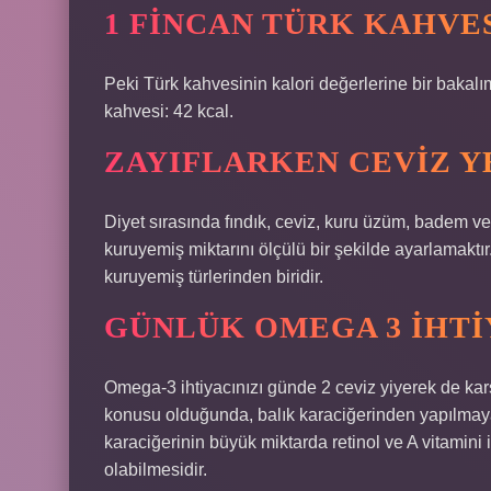
1 FINCAN TÜRK KAHVE
Peki Türk kahvesinin kalori değerlerine bir bakalım
kahvesi: 42 kcal.
ZAYIFLARKEN CEVIZ Y
Diyet sırasında fındık, ceviz, kuru üzüm, badem ve 
kuruyemiş miktarını ölçülü bir şekilde ayarlamaktır
kuruyemiş türlerinden biridir.
GÜNLÜK OMEGA 3 IHTI
Omega-3 ihtiyacınızı günde 2 ceviz yiyerek de karş
konusu olduğunda, balık karaciğerinden yapılmaya
karaciğerinin büyük miktarda retinol ve A vitami
olabilmesidir.