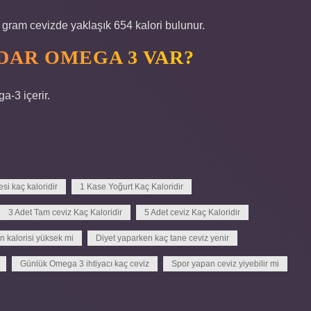
 gram cevizde yaklaşık 654 kalori bulunur.
DAR OMEGA 3 VAR?
a-3 içerir.
si kaç kaloridir
1 Kase Yoğurt Kaç Kaloridir
3 Adet Tam ceviz Kaç Kaloridir
5 Adet ceviz Kaç Kaloridir
n kalorisi yüksek mi
Diyet yaparken kaç tane ceviz yenir
Günlük Omega 3 ihtiyacı kaç ceviz
Spor yapan ceviz yiyebilir mi