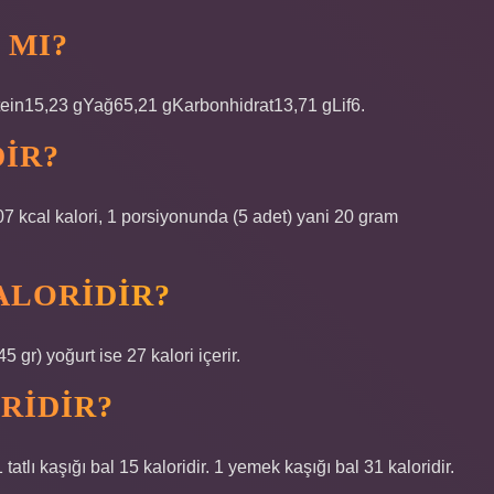
 MI?
otein15,23 gYağ65,21 gKarbonhidrat13,71 gLif6.
DIR?
07 kcal kalori, 1 porsiyonunda (5 adet) yani 20 gram
ALORIDIR?
 gr) yoğurt ise 27 kalori içerir.
RIDIR?
 1 tatlı kaşığı bal 15 kaloridir. 1 yemek kaşığı bal 31 kaloridir.