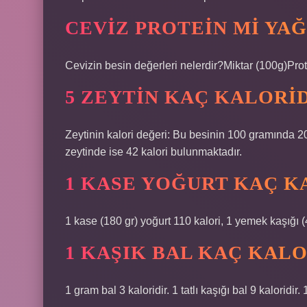
CEVIZ PROTEIN MI YAĞ
Cevizin besin değerleri nelerdir?Miktar (100g)Pr
5 ZEYTIN KAÇ KALORI
Zeytinin kalori değeri: Bu besinin 100 gramında 2
zeytinde ise 42 kalori bulunmaktadır.
1 KASE YOĞURT KAÇ K
1 kase (180 gr) yoğurt 110 kalori, 1 yemek kaşığı (45
1 KAŞIK BAL KAÇ KALO
1 gram bal 3 kaloridir. 1 tatlı kaşığı bal 9 kaloridir.