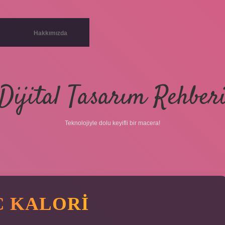
Hakkımızda
Dijital Tasarım Rehber
Teknolojiyle dolu keyifli bir macera!
Ç KALORI