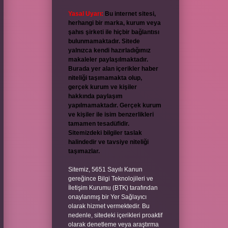
Yasal Uyarı:
Bu internet sitesi,
herhangi bir marka, kurum veya
şahıs şirketi ile hiçbir bağlantısı
bulunmamaktadır. Sitede
yalnızca kendi hazırladığımız
makaleler paylaşılmaktadır.
Burada yer alan içerikler haber
niteliği taşımamakta olup,
gerçek kurum ve kişiler
hakkında paylaşım
yapılmamaktadır. Gerçek kurum
ve kişiler ile isim benzerlikleri
tamamen tesadüfidir.
Sitemizdeki bilgiler taslak
halindedir ve tavsiye niteliği
taşımazlar.
Sitemiz, 5651 Sayılı Kanun
gereğince Bilgi Teknolojileri ve
İletişim Kurumu (BTK) tarafından
onaylanmış bir Yer Sağlayıcı
olarak hizmet vermektedir. Bu
nedenle, sitedeki içerikleri proaktif
olarak denetleme veya araştırma