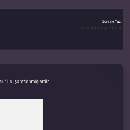
Sonraki Yazı
Altyapı Neye Denir
lar
*
ile işaretlenmişlerdir