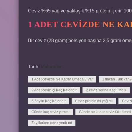
Ceviz %65 yağ ve yaklaşık %15 protein içerir. 100
1 ADET CEVIZDE NE KA
Bir ceviz (28 gram) porsiyon başına 2,5 gram omeg
Tarih:
Makaleler
1 Adet cevizde Ne Kadar Omega 3 Var
1 fincan Türk kahve
2 Adet ceviz İçi Kaç Kaloridir
2 ceviz Yerine Kaç Fındık
5 Zeytin Kaç Kaloridir
Ceviz protein mi yağ mı
Cevizi
Günde kaç ceviz yemeli
Günde ne kadar ceviz tüketilmeli
Zayıflarken ceviz yenir mi