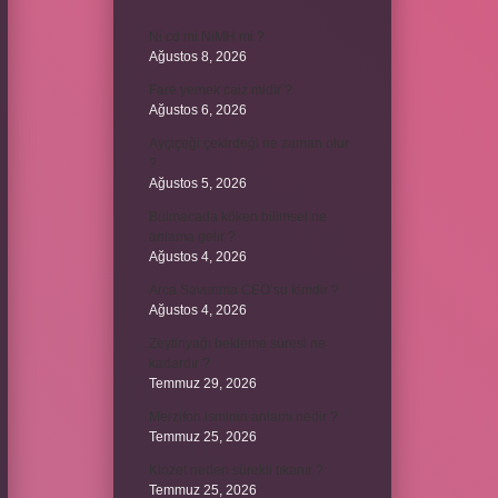
Ni cd mi NiMH mi ?
Ağustos 8, 2026
Fare yemek caiz midir ?
Ağustos 6, 2026
Ayçiçeği çekirdeği ne zaman olur
?
Ağustos 5, 2026
Bulmacada köken bilimsel ne
anlama gelir ?
Ağustos 4, 2026
Arca Savunma CEO’su kimdir ?
Ağustos 4, 2026
Zeytinyağı bekleme süresi ne
kadardır ?
Temmuz 29, 2026
Merzifon isminin anlamı nedir ?
Temmuz 25, 2026
Klozet neden sürekli tıkanır ?
Temmuz 25, 2026