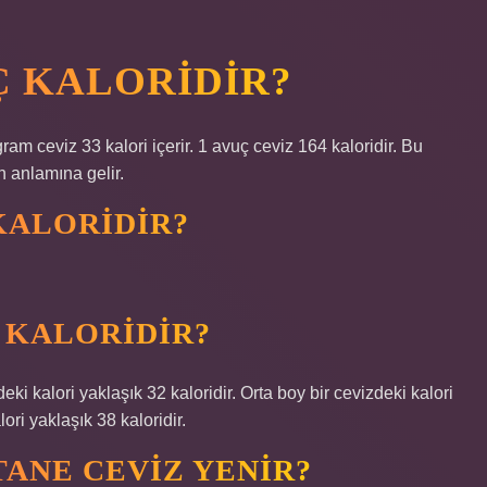
Ç KALORIDIR?
ram ceviz 33 kalori içerir. 1 avuç ceviz 164 kaloridir. Bu
n anlamına gelir.
 KALORIDIR?
 KALORIDIR?
ki kalori yaklaşık 32 kaloridir. Orta boy bir cevizdeki kalori
ori yaklaşık 38 kaloridir.
TANE CEVIZ YENIR?