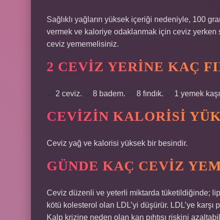
Sağlıklı yağların yüksek içeriği nedeniyle, 100 gram
vermek ve kaloriye odaklanmak için ceviz yerken s
ceviz yememelisiniz.
2 CEVIZ YERINE KAÇ F
2 ceviz.
8 badem.
8 fındık.
1 yemek kaşığ
CEVIZIN KALORISI YÜ
Ceviz yağ ve kalorisi yüksek bir besindir.
GÜNDE KAÇ CEVIZ YEM
Ceviz düzenli ve yeterli miktarda tüketildiğinde; lip
kötü kolesterol olan LDL’yi düşürür. LDL’ye karşı pa
Kalp krizine neden olan kan pıhtısı riskini azaltabili