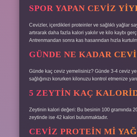
SPOR YAPAN CEVIZ YIY
Cevizler, içerdikleri proteinler ve sağlıklı yağlar 
artırarak daha fazla kalori yakılır ve kilo kaybı ge
Antrenmandan sonra kas hasarından hızla kurtulmak i
GÜNDE NE KADAR CEVI
Günde kaç ceviz yemelisiniz? Günde 3-4 ceviz yemek
sağlığınızı korurken kilonuzu kontrol etmenize yard
5 ZEYTIN KAÇ KALORI
Zeytinin kalori değeri: Bu besinin 100 gramında 2
zeytinde ise 42 kalori bulunmaktadır.
CEVIZ PROTEIN MI YAĞ