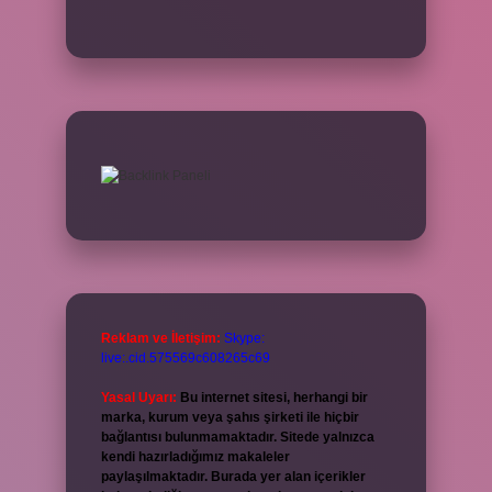
Reklam ve İletişim:
Skype:
live:.cid.575569c608265c69
Yasal Uyarı:
Bu internet sitesi, herhangi bir
marka, kurum veya şahıs şirketi ile hiçbir
bağlantısı bulunmamaktadır. Sitede yalnızca
kendi hazırladığımız makaleler
paylaşılmaktadır. Burada yer alan içerikler