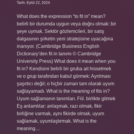
Tarih: Eylül 22, 2024
What does the expression “to fit in” mean?
belirli bir durumda uygun veya doğru olmak: bir
şeye uymak. Sektör gözlemcileri, bir satış
dalgasının şirketin yeni stratejisine uyacağına
inanıyor. (Cambridge Business English
Dictionary’den fit in tanımı © Cambridge
University Press) What does it mean when you
fit in? Kendisini belirli bir gruba ait hissetmek
ve o grup tarafından kabul görmek: Ayrılması
şaşırtıcı değil; o hiçbir zaman tam olarak uyum
sağlayamadı. What is the meaning of fits in?
Uyum sağlamanın tanımları. Fiil. birlikte gitmek
Eş anlamlılar: anlaşmak, razı olmak, fikir
birliğine varmak, aynı fikirde olmak, uyum
sağlamak, uyumlaştırmak. What is the
meaning…