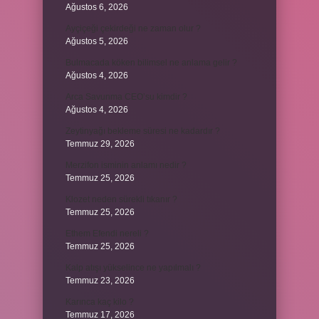
Ağustos 6, 2026
Ayçiçeği çekirdeği ne zaman olur ?
Ağustos 5, 2026
Bulmacada köken bilimsel ne anlama gelir ?
Ağustos 4, 2026
Arca Savunma CEO’su kimdir ?
Ağustos 4, 2026
Zeytinyağı bekleme süresi ne kadardır ?
Temmuz 29, 2026
Merzifon isminin anlamı nedir ?
Temmuz 25, 2026
Klozet neden sürekli tıkanır ?
Temmuz 25, 2026
Ethem Efendi nereli ?
Temmuz 25, 2026
Kalp atışı yükselince ne yapılmalı ?
Temmuz 23, 2026
Karınca kaç kilo ?
Temmuz 17, 2026