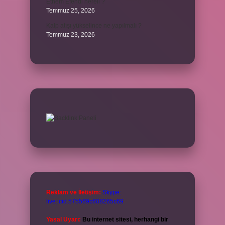
Ethem Efendi nereli ?
Temmuz 25, 2026
Kalp atışı yükselince ne yapılmalı ?
Temmuz 23, 2026
Reklam ve İletişim:
Skype:
live:.cid.575569c608265c69
Yasal Uyarı:
Bu internet sitesi, herhangi bir