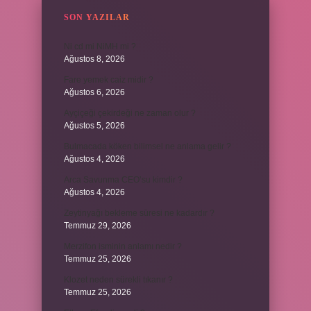
SON YAZILAR
Ni cd mi NiMH mi ?
Ağustos 8, 2026
Fare yemek caiz midir ?
Ağustos 6, 2026
Ayçiçeği çekirdeği ne zaman olur ?
Ağustos 5, 2026
Bulmacada köken bilimsel ne anlama gelir ?
Ağustos 4, 2026
Arca Savunma CEO’su kimdir ?
Ağustos 4, 2026
Zeytinyağı bekleme süresi ne kadardır ?
Temmuz 29, 2026
Merzifon isminin anlamı nedir ?
Temmuz 25, 2026
Klozet neden sürekli tıkanır ?
Temmuz 25, 2026