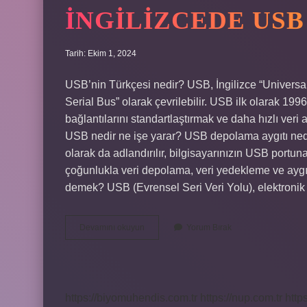
İNGILIZCEDE US
Tarih: Ekim 1, 2024
USB’nin Türkçesi nedir? USB, İngilizce “Universal 
Serial Bus” olarak çevrilebilir. USB ilk olarak 1996 y
bağlantılarını standartlaştırmak ve daha hızlı veri 
USB nedir ne işe yarar? USB depolama aygıtı ned
olarak da adlandırılır, bilgisayarınızın USB portuna 
çoğunlukla veri depolama, veri yedekleme ve aygıtl
demek? USB (Evrensel Seri Veri Yolu), elektronik
İNgilizcede
Devamını okuyun
Yorum Bırak
Usb
Ne
Demek
https://biyomuhendis.com.tr
https://nup.com.tr
http