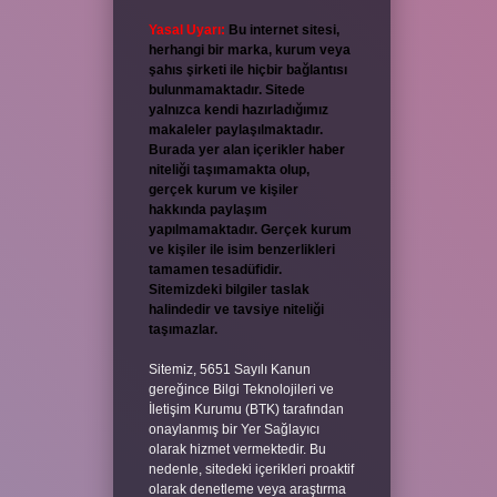
Yasal Uyarı:
Bu internet sitesi,
herhangi bir marka, kurum veya
şahıs şirketi ile hiçbir bağlantısı
bulunmamaktadır. Sitede
yalnızca kendi hazırladığımız
makaleler paylaşılmaktadır.
Burada yer alan içerikler haber
niteliği taşımamakta olup,
gerçek kurum ve kişiler
hakkında paylaşım
yapılmamaktadır. Gerçek kurum
ve kişiler ile isim benzerlikleri
tamamen tesadüfidir.
Sitemizdeki bilgiler taslak
halindedir ve tavsiye niteliği
taşımazlar.
Sitemiz, 5651 Sayılı Kanun
gereğince Bilgi Teknolojileri ve
İletişim Kurumu (BTK) tarafından
onaylanmış bir Yer Sağlayıcı
olarak hizmet vermektedir. Bu
nedenle, sitedeki içerikleri proaktif
olarak denetleme veya araştırma