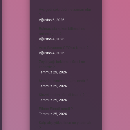
Ayçiçeği çekirdeği ne zaman olur
?
Ağustos 5, 2026
Bulmacada köken bilimsel ne
anlama gelir ?
Ağustos 4, 2026
Arca Savunma CEO’su kimdir ?
Ağustos 4, 2026
Zeytinyağı bekleme süresi ne
kadardır ?
Temmuz 29, 2026
Merzifon isminin anlamı nedir ?
Temmuz 25, 2026
Klozet neden sürekli tıkanır ?
Temmuz 25, 2026
Ethem Efendi nereli ?
Temmuz 25, 2026
Kalp atışı yükselince ne yapılmalı
?