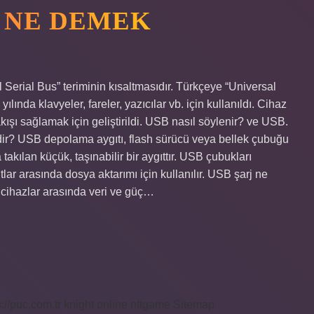
B NE DEMEK
Serial Bus” teriminin kısaltmasıdır. Türkçeye “Universal
ılında klavyeler, fareler, yazıcılar vb. için kullanıldı. Cihaz
akışı sağlamak için geliştirildi. USB nasıl söylenir? ve USB.
ir? USB depolama aygıtı, flash sürücü veya bellek çubuğu
takılan küçük, taşınabilir bir aygıttır. USB çubukları
ar arasında dosya aktarımı için kullanılır. USB şarj ne
 cihazlar arasında veri ve güç…
s://puc.com.tr
knight online
nttgame
Sitemap