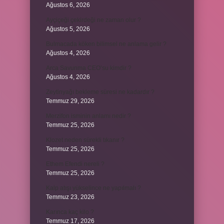
Ağustos 6, 2026
Ayçiçeği çekirdeği ne zaman olur ?
Ağustos 5, 2026
Bulmacada köken bilimsel ne anlama gelir ?
Ağustos 4, 2026
Arca Savunma CEO’su kimdir ?
Ağustos 4, 2026
Zeytinyağı bekleme süresi ne kadardır ?
Temmuz 29, 2026
Merzifon isminin anlamı nedir ?
Temmuz 25, 2026
Klozet neden sürekli tıkanır ?
Temmuz 25, 2026
Ethem Efendi nereli ?
Temmuz 25, 2026
Kalp atışı yükselince ne yapılmalı ?
Temmuz 23, 2026
Karınca kaç kilo ?
Temmuz 17, 2026