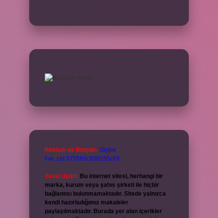
Reklam ve İletişim:
Skype:
live:.cid.575569c608265c69
Yasal Uyarı:
Bu internet sitesi, herhangi bir
marka, kurum veya şahıs şirketi ile hiçbir
bağlantısı bulunmamaktadır. Sitede yalnızca
kendi hazırladığımız makaleler
paylaşılmaktadır. Burada yer alan içerikler