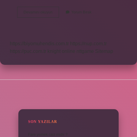
5
Devamını okuyun
Yorum Bırak
Sınıf
Üçgen
Çeşitleri
Nelerdir
https://biyomuhendis.com.tr
https://nup.com.tr
https://puc.com.tr
knight online
nttgame
Sitemap
SIDEBAR
SON YAZILAR
Fare yemek caiz midir ?