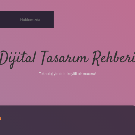
Hakkımızda
Dijital Tasarım Rehber
Teknolojiyle dolu keyifli bir macera!
R