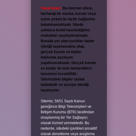
Yasal Uyarı:
Bu internet sitesi,
herhangi bir marka, kurum veya
şahıs şirketi ile hiçbir bağlantısı
bulunmamaktadır. Sitede
yalnızca kendi hazırladığımız
makaleler paylaşılmaktadır.
Burada yer alan içerikler haber
niteliği taşımamakta olup,
gerçek kurum ve kişiler
hakkında paylaşım
yapılmamaktadır. Gerçek kurum
ve kişiler ile isim benzerlikleri
tamamen tesadüfidir.
Sitemizdeki bilgiler taslak
halindedir ve tavsiye niteliği
taşımazlar.
Sitemiz, 5651 Sayılı Kanun
gereğince Bilgi Teknolojileri ve
İletişim Kurumu (BTK) tarafından
onaylanmış bir Yer Sağlayıcı
olarak hizmet vermektedir. Bu
nedenle, sitedeki içerikleri proaktif
olarak denetleme veya araştırma