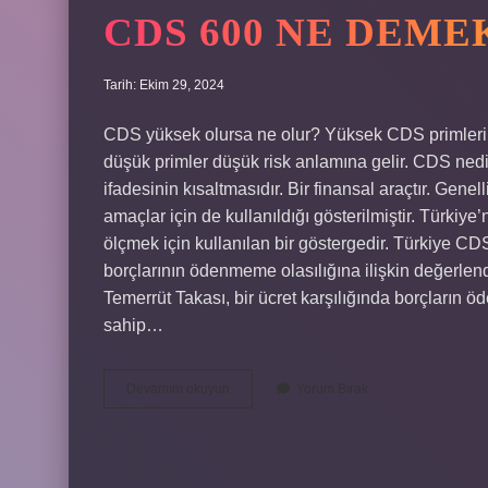
CDS 600 NE DEME
Tarih: Ekim 29, 2024
CDS yüksek olursa ne olur? Yüksek CDS primleri beli
düşük primler düşük risk anlamına gelir. CDS nedi
ifadesinin kısaltmasıdır. Bir finansal araçtır. Genell
amaçlar için de kullanıldığı gösterilmiştir. Türkiy
ölçmek için kullanılan bir göstergedir. Türkiye CD
borçlarının ödenmeme olasılığına ilişkin değerlen
Temerrüt Takası, bir ücret karşılığında borçların ö
sahip…
Cds
Devamını okuyun
Yorum Bırak
600
Ne
Demek