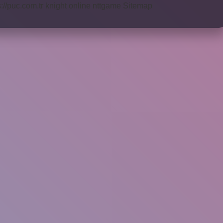
s://puc.com.tr
knight online
nttgame
Sitemap