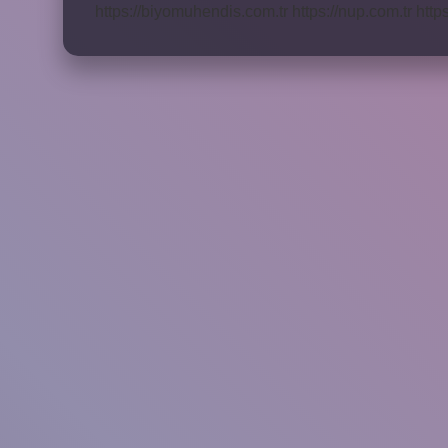
https://biyomuhendis.com.tr
https://nup.com.tr
http