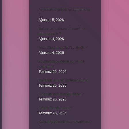
Ayçiçeği çekirdeği ne zaman olur
?
Ağustos 5, 2026
Bulmacada köken bilimsel ne
anlama gelir ?
Ağustos 4, 2026
Arca Savunma CEO’su kimdir ?
Ağustos 4, 2026
Zeytinyağı bekleme süresi ne
kadardır ?
Temmuz 29, 2026
Merzifon isminin anlamı nedir ?
Temmuz 25, 2026
Klozet neden sürekli tıkanır ?
Temmuz 25, 2026
Ethem Efendi nereli ?
Temmuz 25, 2026
Kalp atışı yükselince ne yapılmalı
?