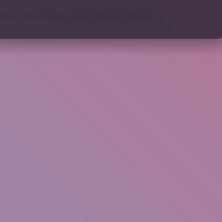
s://puc.com.tr
knight online
nttgame
Sitemap