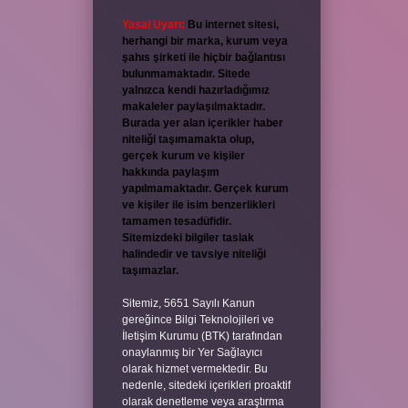
Yasal Uyarı:
Bu internet sitesi,
herhangi bir marka, kurum veya
şahıs şirketi ile hiçbir bağlantısı
bulunmamaktadır. Sitede
yalnızca kendi hazırladığımız
makaleler paylaşılmaktadır.
Burada yer alan içerikler haber
niteliği taşımamakta olup,
gerçek kurum ve kişiler
hakkında paylaşım
yapılmamaktadır. Gerçek kurum
ve kişiler ile isim benzerlikleri
tamamen tesadüfidir.
Sitemizdeki bilgiler taslak
halindedir ve tavsiye niteliği
taşımazlar.
Sitemiz, 5651 Sayılı Kanun
gereğince Bilgi Teknolojileri ve
İletişim Kurumu (BTK) tarafından
onaylanmış bir Yer Sağlayıcı
olarak hizmet vermektedir. Bu
nedenle, sitedeki içerikleri proaktif
olarak denetleme veya araştırma