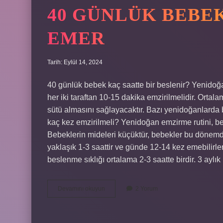
40 GÜNLÜK BEBEK
EMER
Tarih: Eylül 14, 2024
40 günlük bebek kaç saatte bir beslenir? Yenidoğa
her iki taraftan 10-15 dakika emzirilmelidir. Orta
sütü almasını sağlayacaktır. Bazı yenidoğanlarda 
kaç kez emzirilmeli? Yenidoğan emzirme rutini, be
Bebeklerin mideleri küçüktür, bebekler bu dönemde
yaklaşık 1-3 saattir ve günde 12-14 kez emebilirl
beslenme sıklığı ortalama 2-3 saatte birdir. 3 aylı
40
Devamını okuyun
2 Yorum
Günlük
Bebek
Kaç