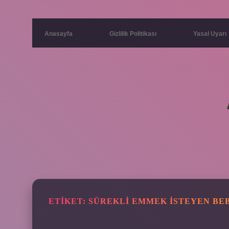
Anasayfa
Gizlilik Politikası
Yasal Uyarı
ETIKET:
SÜREKLI EMMEK ISTEYEN BEB