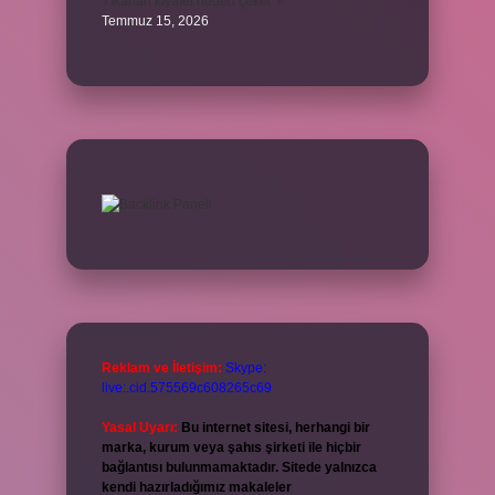
Yıkanan kıyafet neden çeker ?
Temmuz 15, 2026
Reklam ve İletişim:
Skype:
live:.cid.575569c608265c69
Yasal Uyarı:
Bu internet sitesi, herhangi bir
marka, kurum veya şahıs şirketi ile hiçbir
bağlantısı bulunmamaktadır. Sitede yalnızca
kendi hazırladığımız makaleler