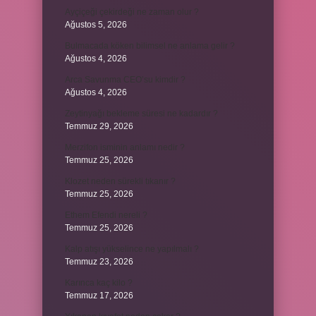
Ayçiçeği çekirdeği ne zaman olur ?
Ağustos 5, 2026
Bulmacada köken bilimsel ne anlama gelir ?
Ağustos 4, 2026
Arca Savunma CEO’su kimdir ?
Ağustos 4, 2026
Zeytinyağı bekleme süresi ne kadardır ?
Temmuz 29, 2026
Merzifon isminin anlamı nedir ?
Temmuz 25, 2026
Klozet neden sürekli tıkanır ?
Temmuz 25, 2026
Ethem Efendi nereli ?
Temmuz 25, 2026
Kalp atışı yükselince ne yapılmalı ?
Temmuz 23, 2026
Karınca kaç kilo ?
Temmuz 17, 2026