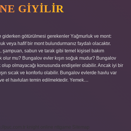
NE GIYILIR
e giderken götürülmesi gerekenler Yağmurluk ve mont:
 veya hafif bir mont bulundurmanız faydalı olacaktır.
u, şampuan, sabun ve tarak gibi temel kişisel bakım
k olur mu? Bungalov evler kışın soğuk mudur? Bungalov
k olup olmayacağı konusunda endişeler olabilir. Ancak iyi bir
kışın sıcak ve konforlu olabilir. Bungalov evlerde havlu var
ve el havluları temin edilmektedir. Yemek…
s://puc.com.tr
knight online
nttgame
Sitemap