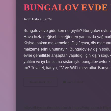
BUNGALOV EVDE 
Tarih: Aralık 26, 2024
Bungalov eve giderken ne giyilir? Bungalov evler
Hava hızla değişebileceğinden yanınızda yağmurluk
Kişisel bakım malzemeleri: Diş fırçası, diş macun
malzemelerini unutmayın. Bungalov ev kışın soğu
evler genellikle ahşaptan yapıldığı için kışın soğu
yalıtım ve iyi bir ısıtma sistemiyle bungalov evler 
mı? Tuvalet, banyo, TV ve WiFi mevcuttur. Banyo 
Bungalov
Devamını okuyun
Yorum Bırak
Evde
Ne
Giyilir
https://biyomuhendis.com.tr
https://nup.com.tr
http