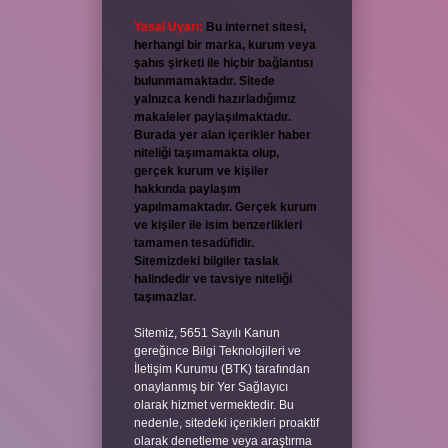
Yasal Uyarı:
Bu internet sitesi,
herhangi bir marka, kurum veya
şahıs şirketi ile hiçbir bağlantısı
bulunmamaktadır. Sitede
yalnızca kendi hazırladığımız
makaleler paylaşılmaktadır.
Burada yer alan içerikler haber
niteliği taşımamakta olup,
gerçek kurum ve kişiler
hakkında paylaşım
yapılmamaktadır. Gerçek kurum
ve kişiler ile isim benzerlikleri
tamamen tesadüfidir.
Sitemizdeki bilgiler taslak
halindedir ve tavsiye niteliği
taşımazlar.
Sitemiz, 5651 Sayılı Kanun
gereğince Bilgi Teknolojileri ve
İletişim Kurumu (BTK) tarafından
onaylanmış bir Yer Sağlayıcı
olarak hizmet vermektedir. Bu
nedenle, sitedeki içerikleri proaktif
olarak denetleme veya araştırma