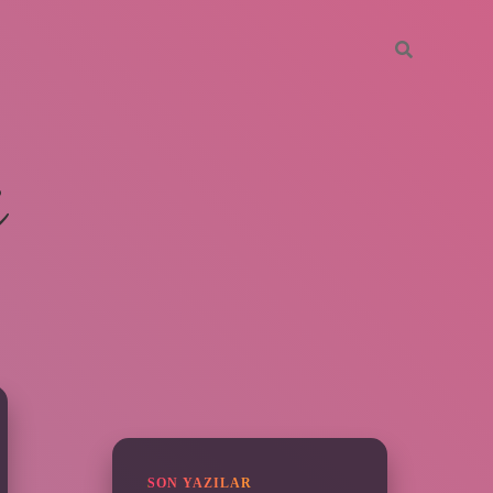
i
SIDEBAR
ilbet giriş 
SON YAZILAR