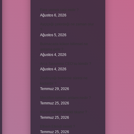
Fare yemek caiz midir ?
Ağustos 6, 2026
Ayçiçeği çekirdeği ne zaman olur
?
Ağustos 5, 2026
Bulmacada köken bilimsel ne
anlama gelir ?
Ağustos 4, 2026
Arca Savunma CEO’su kimdir ?
Ağustos 4, 2026
Zeytinyağı bekleme süresi ne
kadardır ?
Temmuz 29, 2026
Merzifon isminin anlamı nedir ?
Temmuz 25, 2026
Klozet neden sürekli tıkanır ?
Temmuz 25, 2026
Ethem Efendi nereli ?
Temmuz 25, 2026