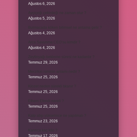
Ağustos 6, 2026
Ayçiçeği çekirdeği ne zaman olur ?
Ağustos 5, 2026
Bulmacada köken bilimsel ne anlama gelir ?
Ağustos 4, 2026
Arca Savunma CEO’su kimdir ?
Ağustos 4, 2026
Zeytinyağı bekleme süresi ne kadardır ?
Temmuz 29, 2026
Merzifon isminin anlamı nedir ?
Temmuz 25, 2026
Klozet neden sürekli tıkanır ?
Temmuz 25, 2026
Ethem Efendi nereli ?
Temmuz 25, 2026
Kalp atışı yükselince ne yapılmalı ?
Temmuz 23, 2026
Karınca kaç kilo ?
Temmuz 17, 2026