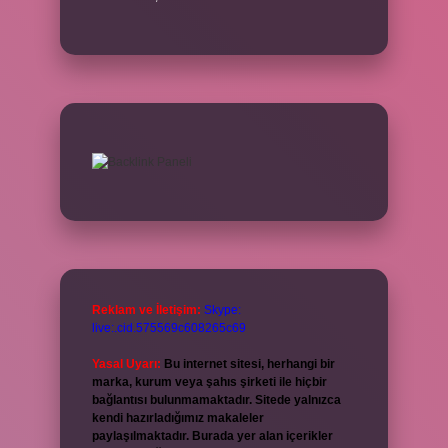
Reklam ve İletişim:
Skype:
live:.cid.575569c608265c69
Yasal Uyarı:
Bu internet sitesi, herhangi bir
marka, kurum veya şahıs şirketi ile hiçbir
bağlantısı bulunmamaktadır. Sitede yalnızca
kendi hazırladığımız makaleler
paylaşılmaktadır. Burada yer alan içerikler