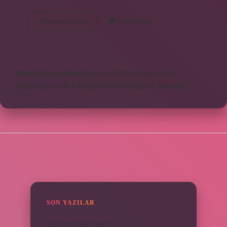
Cds
Devamını okuyun
Yorum Bırak
600
Ne
Demek
https://biyomuhendis.com.tr
https://nup.com.tr
https://puc.com.tr
knight online
nttgame
Sitemap
SIDEBAR
SON YAZILAR
Fare yemek caiz midir ?