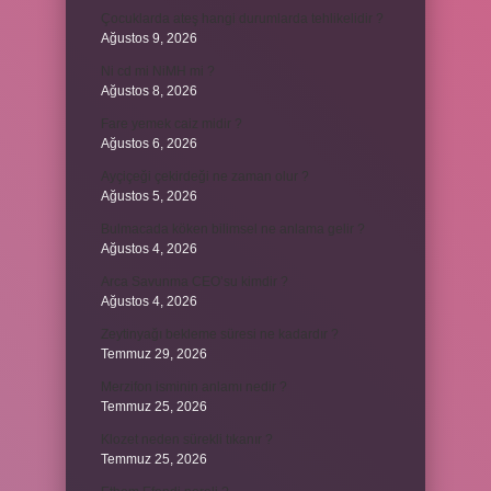
Çocuklarda ateş hangi durumlarda tehlikelidir ?
Ağustos 9, 2026
Ni cd mi NiMH mi ?
Ağustos 8, 2026
Fare yemek caiz midir ?
Ağustos 6, 2026
Ayçiçeği çekirdeği ne zaman olur ?
Ağustos 5, 2026
Bulmacada köken bilimsel ne anlama gelir ?
Ağustos 4, 2026
Arca Savunma CEO’su kimdir ?
Ağustos 4, 2026
Zeytinyağı bekleme süresi ne kadardır ?
Temmuz 29, 2026
Merzifon isminin anlamı nedir ?
Temmuz 25, 2026
Klozet neden sürekli tıkanır ?
Temmuz 25, 2026