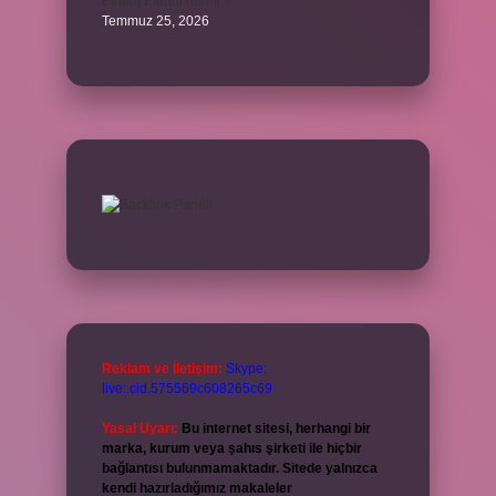
Ethem Efendi nereli ?
Temmuz 25, 2026
Reklam ve İletişim:
Skype:
live:.cid.575569c608265c69
Yasal Uyarı:
Bu internet sitesi, herhangi bir
marka, kurum veya şahıs şirketi ile hiçbir
bağlantısı bulunmamaktadır. Sitede yalnızca
kendi hazırladığımız makaleler