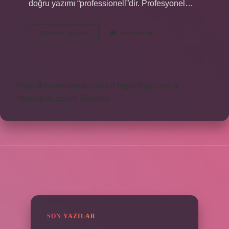
doğru yazımı “professionell”dir. Profesyonel…
Profesyonel
Devamını okuyun
Yorum Bırak
Ne
Demek
Tdk
https://biyomuhendis.com.tr
https://nup.com.tr
https://puc.com.tr
Sitemap
SIDEBAR
SON YAZILAR