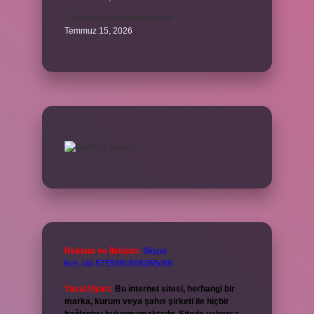
Yıkanan kıyafet neden çeker ?
Temmuz 15, 2026
Reklam ve İletişim:
Skype:
live:.cid.575569c608265c69
Yasal Uyarı:
Bu internet sitesi, herhangi bir
marka, kurum veya şahıs şirketi ile hiçbir