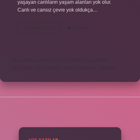
yaşayan canlıların yaşam alanları yok olur.
Canlı ve cansız çevre yok oldukça…
Ormansızlaşma
Devamını okuyun
6 Yorum
Sonucu
Ne
Olur
https://biyomuhendis.com.tr
https://nup.com.tr
https://puc.com.tr
knight online
nttgame
Sitemap
SIDEBAR