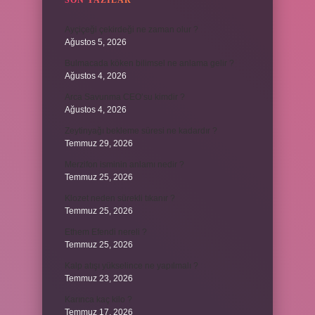
SON YAZILAR
Ayçiçeği çekirdeği ne zaman olur ?
Ağustos 5, 2026
Bulmacada köken bilimsel ne anlama gelir ?
Ağustos 4, 2026
Arca Savunma CEO’su kimdir ?
Ağustos 4, 2026
Zeytinyağı bekleme süresi ne kadardır ?
Temmuz 29, 2026
Merzifon isminin anlamı nedir ?
Temmuz 25, 2026
Klozet neden sürekli tıkanır ?
Temmuz 25, 2026
Ethem Efendi nereli ?
Temmuz 25, 2026
Kalp atışı yükselince ne yapılmalı ?
Temmuz 23, 2026
Karınca kaç kilo ?
Temmuz 17, 2026