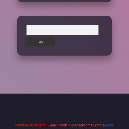
Arama
t giriş yap
Reklam ve İletişim:
E-mail:
backlinkpaneli@gmail.com
Teams: