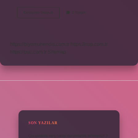
Ön
Devamını okuyun
2 Yorum
Yargı
Nasıl
Yazılır
https://biyomuhendis.com.tr
https://nup.com.tr
https://puc.com.tr
Sitemap
SIDEBAR
SON YAZILAR
Çocuklarda ateş hangi durumlarda tehlikelidir ?