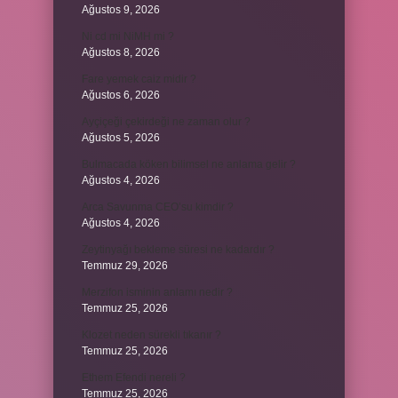
Ağustos 9, 2026
Ni cd mi NiMH mi ?
Ağustos 8, 2026
Fare yemek caiz midir ?
Ağustos 6, 2026
Ayçiçeği çekirdeği ne zaman olur ?
Ağustos 5, 2026
Bulmacada köken bilimsel ne anlama gelir ?
Ağustos 4, 2026
Arca Savunma CEO’su kimdir ?
Ağustos 4, 2026
Zeytinyağı bekleme süresi ne kadardır ?
Temmuz 29, 2026
Merzifon isminin anlamı nedir ?
Temmuz 25, 2026
Klozet neden sürekli tıkanır ?
Temmuz 25, 2026
Ethem Efendi nereli ?
Temmuz 25, 2026