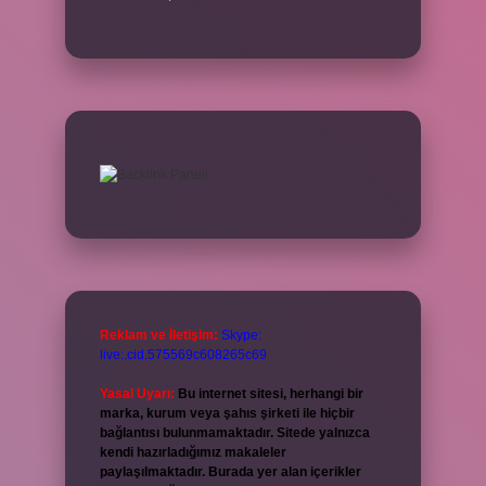
Reklam ve İletişim:
Skype:
live:.cid.575569c608265c69
Yasal Uyarı:
Bu internet sitesi, herhangi bir
marka, kurum veya şahıs şirketi ile hiçbir
bağlantısı bulunmamaktadır. Sitede yalnızca
kendi hazırladığımız makaleler
paylaşılmaktadır. Burada yer alan içerikler