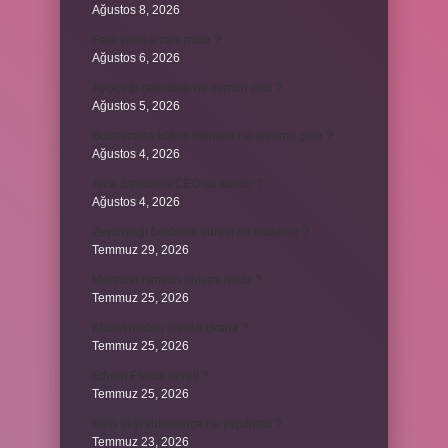
Ağustos 8, 2026
Fare yemek caiz midir ?
Ağustos 6, 2026
Ayçiçeği çekirdeği ne zaman olur ?
Ağustos 5, 2026
Bulmacada köken bilimsel ne anlama gelir ?
Ağustos 4, 2026
Arca Savunma CEO’su kimdir ?
Ağustos 4, 2026
Zeytinyağı bekleme süresi ne kadardır ?
Temmuz 29, 2026
Merzifon isminin anlamı nedir ?
Temmuz 25, 2026
Klozet neden sürekli tıkanır ?
Temmuz 25, 2026
Ethem Efendi nereli ?
Temmuz 25, 2026
Kalp atışı yükselince ne yapılmalı ?
Temmuz 23, 2026