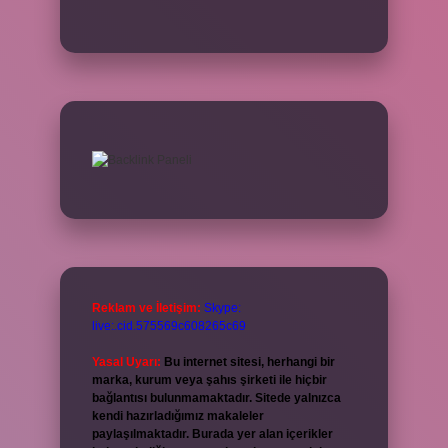
Reklam ve İletişim:
Skype:
live:.cid.575569c608265c69
Yasal Uyarı:
Bu internet sitesi, herhangi bir
marka, kurum veya şahıs şirketi ile hiçbir
bağlantısı bulunmamaktadır. Sitede yalnızca
kendi hazırladığımız makaleler
paylaşılmaktadır. Burada yer alan içerikler