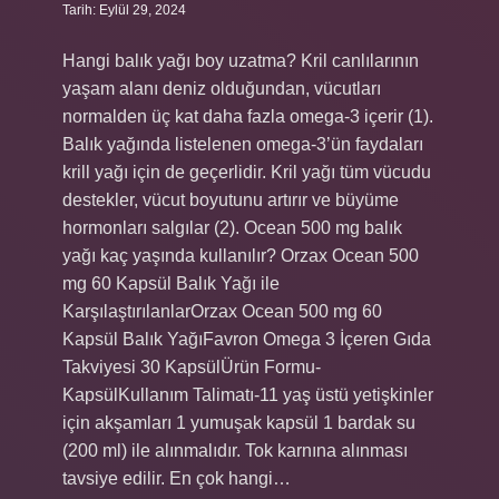
Tarih: Eylül 29, 2024
Hangi balık yağı boy uzatma? Kril canlılarının
yaşam alanı deniz olduğundan, vücutları
normalden üç kat daha fazla omega-3 içerir (1).
Balık yağında listelenen omega-3’ün faydaları
krill yağı için de geçerlidir. Kril yağı tüm vücudu
destekler, vücut boyutunu artırır ve büyüme
hormonları salgılar (2). Ocean 500 mg balık
yağı kaç yaşında kullanılır? Orzax Ocean 500
mg 60 Kapsül Balık Yağı ile
KarşılaştırılanlarOrzax Ocean 500 mg 60
Kapsül Balık YağıFavron Omega 3 İçeren Gıda
Takviyesi 30 KapsülÜrün Formu-
KapsülKullanım Talimatı-11 yaş üstü yetişkinler
için akşamları 1 yumuşak kapsül 1 bardak su
(200 ml) ile alınmalıdır. Tok karnına alınması
tavsiye edilir. En çok hangi…