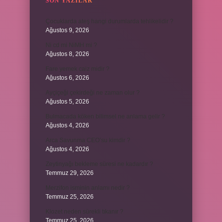
SON YAZILAR
Çocuklarda ateş hangi durumlarda tehlikelidir ?
Ağustos 9, 2026
Ni cd mi NiMH mi ?
Ağustos 8, 2026
Fare yemek caiz midir ?
Ağustos 6, 2026
Ayçiçeği çekirdeği ne zaman olur ?
Ağustos 5, 2026
Bulmacada köken bilimsel ne anlama gelir ?
Ağustos 4, 2026
Arca Savunma CEO’su kimdir ?
Ağustos 4, 2026
Zeytinyağı bekleme süresi ne kadardır ?
Temmuz 29, 2026
Merzifon isminin anlamı nedir ?
Temmuz 25, 2026
Klozet neden sürekli tıkanır ?
Temmuz 25, 2026