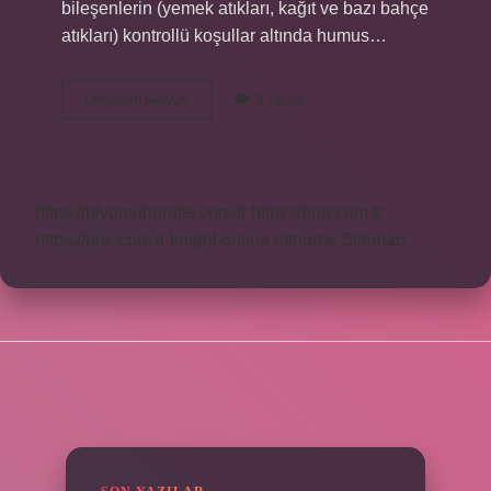
bileşenlerin (yemek atıkları, kağıt ve bazı bahçe
atıkları) kontrollü koşullar altında humus…
Aerobik
Devamını okuyun
3 Yorum
Çürüme
Nedir
https://biyomuhendis.com.tr
https://nup.com.tr
https://puc.com.tr
knight online
nttgame
Sitemap
SIDEBAR