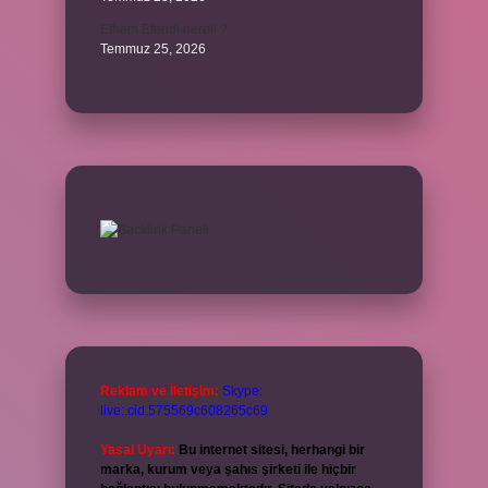
Ethem Efendi nereli ?
Temmuz 25, 2026
Reklam ve İletişim:
Skype:
live:.cid.575569c608265c69
Yasal Uyarı:
Bu internet sitesi, herhangi bir
marka, kurum veya şahıs şirketi ile hiçbir