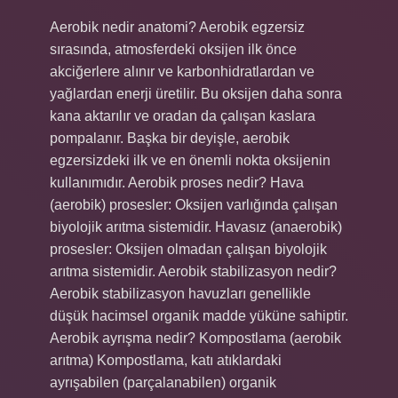
Aerobik nedir anatomi? Aerobik egzersiz
sırasında, atmosferdeki oksijen ilk önce
akciğerlere alınır ve karbonhidratlardan ve
yağlardan enerji üretilir. Bu oksijen daha sonra
kana aktarılır ve oradan da çalışan kaslara
pompalanır. Başka bir deyişle, aerobik
egzersizdeki ilk ve en önemli nokta oksijenin
kullanımıdır. Aerobik proses nedir? Hava
(aerobik) prosesler: Oksijen varlığında çalışan
biyolojik arıtma sistemidir. Havasız (anaerobik)
prosesler: Oksijen olmadan çalışan biyolojik
arıtma sistemidir. Aerobik stabilizasyon nedir?
Aerobik stabilizasyon havuzları genellikle
düşük hacimsel organik madde yüküne sahiptir.
Aerobik ayrışma nedir? Kompostlama (aerobik
arıtma) Kompostlama, katı atıklardaki
ayrışabilen (parçalanabilen) organik