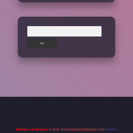
Arama
iş yap
Reklam ve İletişim:
E-mail:
backlinkpaneli@gmail.com
Teams: