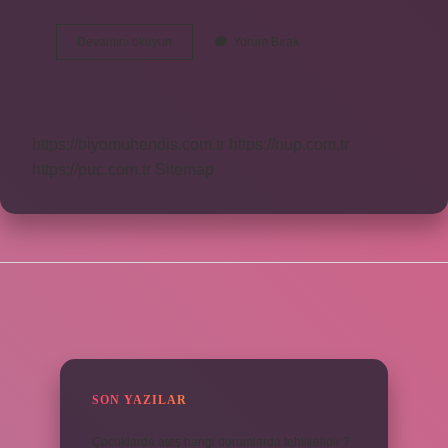
Âşık
Devamını okuyun
Yorum Bırak
Saz
Ilişkisi
Nedir
https://biyomuhendis.com.tr
https://nup.com.tr
https://puc.com.tr
Sitemap
SIDEBAR
SON YAZILAR
Çocuklarda ateş hangi durumlarda tehlikelidir ?