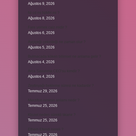
Ağustos 9, 2026
Ni cd mi NiMH mi ?
Ağustos 8, 2026
Fare yemek caiz midir ?
Ağustos 6, 2026
Ayçiçeği çekirdeği ne zaman olur ?
Ağustos 5, 2026
Bulmacada köken bilimsel ne anlama gelir ?
Ağustos 4, 2026
Arca Savunma CEO’su kimdir ?
Ağustos 4, 2026
Zeytinyağı bekleme süresi ne kadardır ?
Temmuz 29, 2026
Merzifon isminin anlamı nedir ?
Temmuz 25, 2026
Klozet neden sürekli tıkanır ?
Temmuz 25, 2026
Ethem Efendi nereli ?
Temmuz 25, 2026