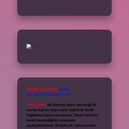
Reklam ve İletişim:
Skype:
live:.cid.575569c608265c69
Yasal Uyarı:
Bu internet sitesi, herhangi bir
marka, kurum veya şahıs şirketi ile hiçbir
bağlantısı bulunmamaktadır. Sitede yalnızca
kendi hazırladığımız makaleler
paylaşılmaktadır. Burada yer alan içerikler