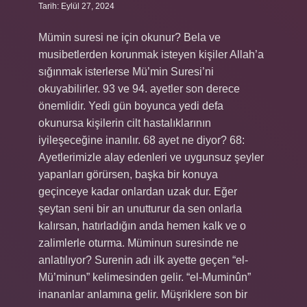
Tarih: Eylül 27, 2024
Mümin suresi ne için okunur? Bela ve
musibetlerden korunmak isteyen kişiler Allah’a
sığınmak isterlerse Mü’min Suresi’ni
okuyabilirler. 93 ve 94. ayetler son derece
önemlidir. Yedi gün boyunca yedi defa
okunursa kişilerin cilt hastalıklarının
iyileşeceğine inanılır. 68 ayet ne diyor? 68:
Ayetlerimizle alay edenleri ve uygunsuz şeyler
yapanları görürsen, başka bir konuya
geçinceye kadar onlardan uzak dur. Eğer
şeytan seni bir an unutturur da sen onlarla
kalırsan, hatırladığın anda hemen kalk ve o
zalimlerle oturma. Müminun suresinde ne
anlatılıyor? Surenin adı ilk ayette geçen “el-
Mü’minun” kelimesinden gelir. “el-Muminûn”
inananlar anlamına gelir. Müşriklere son bir