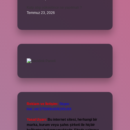
Kalp atışı yükselince ne yapılmalı ?
Temmuz 23, 2026
Reklam ve İletişim:
Skype:
live:.cid.575569c608265c69
Yasal Uyarı:
Bu internet sitesi, herhangi bir
marka, kurum veya şahıs şirketi ile hiçbir