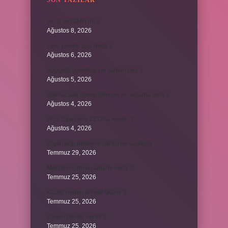
SON YAZILAR
Ni cd mi NiMH mi ?
Ağustos 8, 2026
Fare yemek caiz midir ?
Ağustos 6, 2026
Ayçiçeği çekirdeği ne zaman olur ?
Ağustos 5, 2026
Bulmacada köken bilimsel ne anlama gelir ?
Ağustos 4, 2026
Arca Savunma CEO’su kimdir ?
Ağustos 4, 2026
Zeytinyağı bekleme süresi ne kadardır ?
Temmuz 29, 2026
Merzifon isminin anlamı nedir ?
Temmuz 25, 2026
Klozet neden sürekli tıkanır ?
Temmuz 25, 2026
Ethem Efendi nereli ?
Temmuz 25, 2026