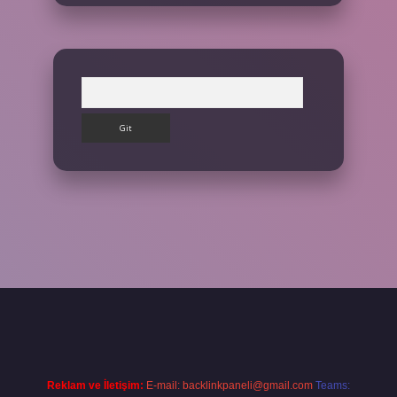
Arama
et giriş yap
Reklam ve İletişim:
E-mail:
backlinkpaneli@gmail.com
Teams: