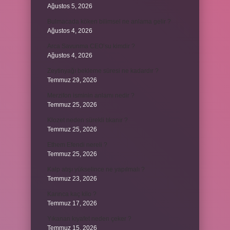
Ağustos 5, 2026
Bulmacada köken bilimsel ne anlama gelir ?
Ağustos 4, 2026
Arca Savunma CEO’su kimdir ?
Ağustos 4, 2026
Zeytinyağı bekleme süresi ne kadardır ?
Temmuz 29, 2026
Merzifon isminin anlamı nedir ?
Temmuz 25, 2026
Klozet neden sürekli tıkanır ?
Temmuz 25, 2026
Ethem Efendi nereli ?
Temmuz 25, 2026
Kalp atışı yükselince ne yapılmalı ?
Temmuz 23, 2026
Karınca kaç kilo ?
Temmuz 17, 2026
Yıkanan kıyafet neden çeker ?
Temmuz 15, 2026