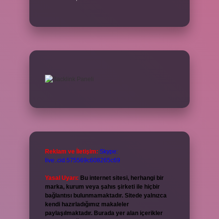
Reklam ve İletişim:
Skype:
live:.cid.575569c608265c69
Yasal Uyarı:
Bu internet sitesi, herhangi bir
marka, kurum veya şahıs şirketi ile hiçbir
bağlantısı bulunmamaktadır. Sitede yalnızca
kendi hazırladığımız makaleler
paylaşılmaktadır. Burada yer alan içerikler