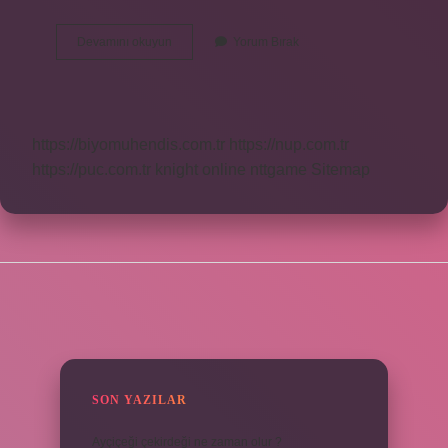
Bilateral
Devamını okuyun
Yorum Bırak
Piyasa
Nedir
https://biyomuhendis.com.tr
https://nup.com.tr
https://puc.com.tr
knight online
nttgame
Sitemap
SIDEBAR
SON YAZILAR
Ayçiçeği çekirdeği ne zaman olur ?