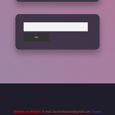
Arama
et giriş yap
Reklam ve İletişim:
E-mail:
backlinkpaneli@gmail.com
Teams: