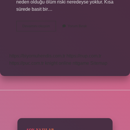
neden olduğu ölüm riski neredeyse yoktur. Kısa
sürede basit bir…
Miyom
Devamını okuyun
Yorum Bırak
Ameliyatı
Riskleri
Nelerdir
https://biyomuhendis.com.tr
https://nup.com.tr
https://puc.com.tr
knight online
nttgame
Sitemap
SIDEBAR