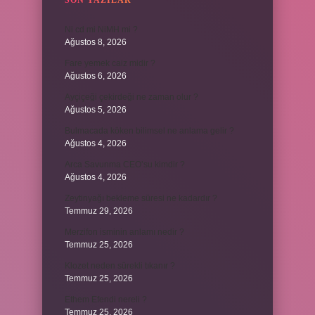
SON YAZILAR
Ni cd mi NiMH mi ?
Ağustos 8, 2026
Fare yemek caiz midir ?
Ağustos 6, 2026
Ayçiçeği çekirdeği ne zaman olur ?
Ağustos 5, 2026
Bulmacada köken bilimsel ne anlama gelir ?
Ağustos 4, 2026
Arca Savunma CEO’su kimdir ?
Ağustos 4, 2026
Zeytinyağı bekleme süresi ne kadardır ?
Temmuz 29, 2026
Merzifon isminin anlamı nedir ?
Temmuz 25, 2026
Klozet neden sürekli tıkanır ?
Temmuz 25, 2026
Ethem Efendi nereli ?
Temmuz 25, 2026