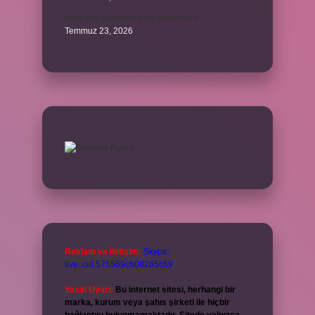
Kalp atışı yükselince ne yapılmalı ?
Temmuz 23, 2026
Reklam ve İletişim:
Skype:
live:.cid.575569c608265c69
Yasal Uyarı:
Bu internet sitesi, herhangi bir
marka, kurum veya şahıs şirketi ile hiçbir