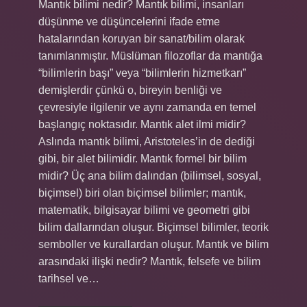
Mantık bilimi nedir? Mantık bilimi, insanları
düşünme ve düşüncelerini ifade etme
hatalarından koruyan bir sanat/bilim olarak
tanımlanmıştır. Müslüman filozoflar da mantığa
“bilimlerin başı” veya “bilimlerin hizmetkarı”
demişlerdir çünkü o, bireyin benliği ve
çevresiyle ilgilenir ve aynı zamanda en temel
başlangıç ​​noktasıdır. Mantık alet ilmi midir?
Aslında mantık bilimi, Aristoteles’in de dediği
gibi, bir alet bilimidir. Mantık formel bir bilim
midir? Üç ana bilim dalından (bilimsel, sosyal,
biçimsel) biri olan biçimsel bilimler; mantık,
matematik, bilgisayar bilimi ve geometri gibi
bilim dallarından oluşur. Biçimsel bilimler, teorik
semboller ve kurallardan oluşur. Mantık ve bilim
arasındaki ilişki nedir? Mantık, felsefe ve bilim
tarihsel ve…