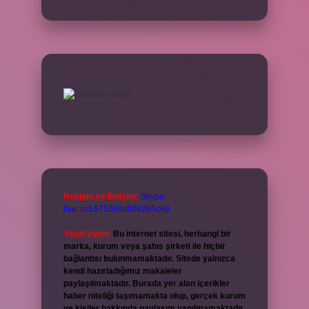
Reklam ve İletişim:
Skype:
live:.cid.575569c608265c69
Yasal Uyarı:
Bu internet sitesi, herhangi bir
marka, kurum veya şahıs şirketi ile hiçbir
bağlantısı bulunmamaktadır. Sitede yalnızca
kendi hazırladığımız makaleler
paylaşılmaktadır. Burada yer alan içerikler
haber niteliği taşımamakta olup, gerçek kurum
ve kişiler hakkında paylaşım yapılmamaktadır.