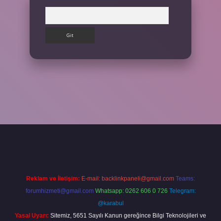
Arama
lbet giriş yap
Reklam ve İletişim:
E-mail:
backlinkpaneli@gmail.com
Teams:
forumhizmeti@gmail.com
Whatsapp: 0262 606 0 726
Telegram:
@karabul
Yasal Uyarı:
Sitemiz, 5651 Sayılı Kanun gereğince Bilgi Teknolojileri ve