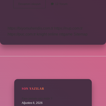
Mantık
Devamını okuyun
12 Yorum
Hangi
Bilimdir
https://biyomuhendis.com.tr
https://nup.com.tr
https://puc.com.tr
knight online
nttgame
Sitemap
SIDEBAR
SON YAZILAR
Fare yemek caiz midir ?
Ağustos 6, 2026