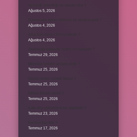
Ayçiçeği çekirdeği ne zaman olur ?
Ağustos 5, 2026
Bulmacada köken bilimsel ne anlama gelir ?
Ağustos 4, 2026
Arca Savunma CEO’su kimdir ?
Ağustos 4, 2026
Zeytinyağı bekleme süresi ne kadardır ?
Temmuz 29, 2026
Merzifon isminin anlamı nedir ?
Temmuz 25, 2026
Klozet neden sürekli tıkanır ?
Temmuz 25, 2026
Ethem Efendi nereli ?
Temmuz 25, 2026
Kalp atışı yükselince ne yapılmalı ?
Temmuz 23, 2026
Karınca kaç kilo ?
Temmuz 17, 2026