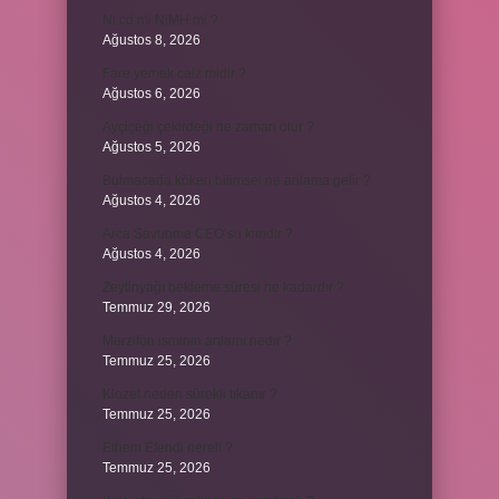
Ni cd mi NiMH mi ?
Ağustos 8, 2026
Fare yemek caiz midir ?
Ağustos 6, 2026
Ayçiçeği çekirdeği ne zaman olur ?
Ağustos 5, 2026
Bulmacada köken bilimsel ne anlama gelir ?
Ağustos 4, 2026
Arca Savunma CEO’su kimdir ?
Ağustos 4, 2026
Zeytinyağı bekleme süresi ne kadardır ?
Temmuz 29, 2026
Merzifon isminin anlamı nedir ?
Temmuz 25, 2026
Klozet neden sürekli tıkanır ?
Temmuz 25, 2026
Ethem Efendi nereli ?
Temmuz 25, 2026