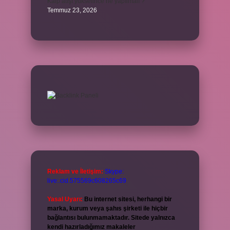
Kalp atışı yükselince ne yapılmalı ?
Temmuz 23, 2026
Reklam ve İletişim:
Skype:
live:.cid.575569c608265c69
Yasal Uyarı:
Bu internet sitesi, herhangi bir
marka, kurum veya şahıs şirketi ile hiçbir
bağlantısı bulunmamaktadır. Sitede yalnızca
kendi hazırladığımız makaleler