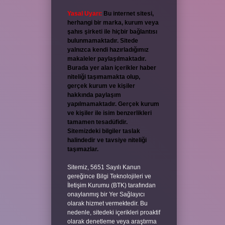
Yasal Uyarı:
Bu internet sitesi,
herhangi bir marka, kurum veya
şahıs şirketi ile hiçbir bağlantısı
bulunmamaktadır. Sitede
yalnızca kendi hazırladığımız
makaleler paylaşılmaktadır.
Burada yer alan içerikler haber
niteliği taşımamakta olup,
gerçek kurum ve kişiler
hakkında paylaşım
yapılmamaktadır. Gerçek kurum
ve kişiler ile isim benzerlikleri
tamamen tesadüfidir.
Sitemizdeki bilgiler taslak
halindedir ve tavsiye niteliği
taşımazlar.
Sitemiz, 5651 Sayılı Kanun
gereğince Bilgi Teknolojileri ve
İletişim Kurumu (BTK) tarafından
onaylanmış bir Yer Sağlayıcı
olarak hizmet vermektedir. Bu
nedenle, sitedeki içerikleri proaktif
olarak denetleme veya araştırma