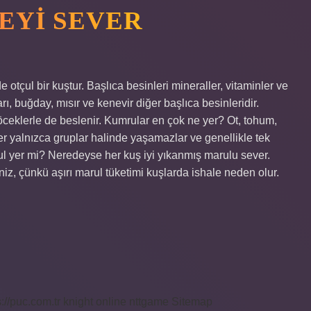
EYI SEVER
tçul bir kuştur. Başlıca besinleri mineraller, vitaminler ve
rı, buğday, mısır ve kenevir diğer başlıca besinleridir.
böceklerle de beslenir. Kumrular en çok ne yer? Ot, tohum,
yler yalnızca gruplar halinde yaşamazlar ve genellikle tek
rul yer mi? Neredeyse her kuş iyi yıkanmış marulu sever.
iz, çünkü aşırı marul tüketimi kuşlarda ishale neden olur.
s://puc.com.tr
knight online
nttgame
Sitemap