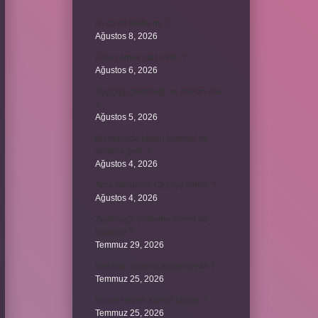
Ni cd mi NiMH mi ?
Ağustos 8, 2026
Fare yemek caiz midir ?
Ağustos 6, 2026
Ayçiçeği çekirdeği ne zaman olur
?
Ağustos 5, 2026
Bulmacada köken bilimsel ne
anlama gelir ?
Ağustos 4, 2026
Arca Savunma CEO’su kimdir ?
Ağustos 4, 2026
Zeytinyağı bekleme süresi ne
kadardır ?
Temmuz 29, 2026
Merzifon isminin anlamı nedir ?
Temmuz 25, 2026
Klozet neden sürekli tıkanır ?
Temmuz 25, 2026