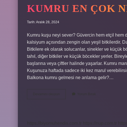
KUMRU EN ÇOK N
Tarih: Aralık 28, 2024
Kumru kuşu neyi sever? Güvercin hem etçil hem de o
kalsiyum açısından zengin olan yeşil bitkilerdir. Da
Bitkilere ek olarak solucanlar, sinekler ve küçük 
tahıl, diğer bitkiler ve küçük böcekler yerler. Bire
başlarına veya çiftler halinde yaşarlar. Kumru ma
Kuşunuza haftada sadece iki kez marul verebilirsin
Balkona kumru gelmesi ne anlama gelir?…
Kumru
Devamını okuyun
Yorum Bırak
En
Çok
Neyi
Sever
https://biyomuhendis.com.tr
https://nup.com.tr
http