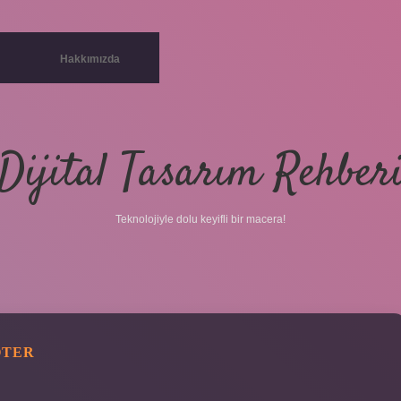
Hakkımızda
Dijital Tasarım Rehber
Teknolojiyle dolu keyifli bir macera!
ÖTER