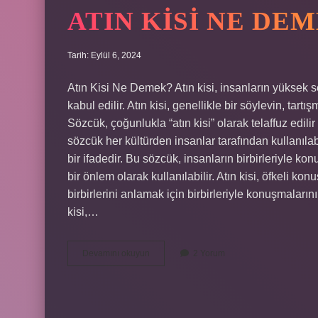
ATIN KISI NE DE
Tarih: Eylül 6, 2024
Atın Kisi Ne Demek? Atın kisi, insanların yüksek s
kabul edilir. Atın kisi, genellikle bir söylevin, tart
Sözcük, çoğunlukla “atın kisi” olarak telaffuz edil
sözcük her kültürden insanlar tarafından kullanılabil
bir ifadedir. Bu sözcük, insanların birbirleriyle k
bir önlem olarak kullanılabilir. Atın kisi, öfkeli kon
birbirlerini anlamak için birbirleriyle konuşmaların
kisi,…
Atın
Devamını okuyun
2 Yorum
kisi
ne
demek