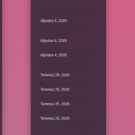
Ayçiçeği çekirdeği ne zaman olur
?
Ağustos 5, 2026
Bulmacada köken bilimsel ne
anlama gelir ?
Ağustos 4, 2026
Arca Savunma CEO’su kimdir ?
Ağustos 4, 2026
Zeytinyağı bekleme süresi ne
kadardır ?
Temmuz 29, 2026
Merzifon isminin anlamı nedir ?
Temmuz 25, 2026
Klozet neden sürekli tıkanır ?
Temmuz 25, 2026
Ethem Efendi nereli ?
Temmuz 25, 2026
Kalp atışı yükselince ne yapılmalı
?