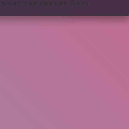
s://puc.com.tr
knight online
nttgame
Sitemap