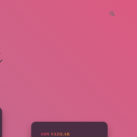
i
SIDEBAR
ilbet giriş yap
SON YAZILAR