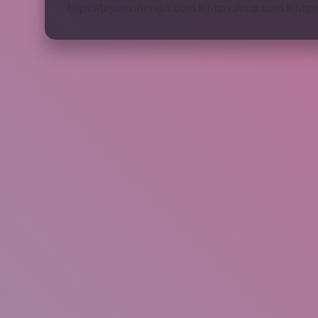
https://biyomuhendis.com.tr
https://nup.com.tr
http