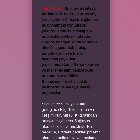
Yasal Uyarı:
Bu internet sitesi,
herhangi bir marka, kurum veya
şahıs şirketi ile hiçbir bağlantısı
bulunmamaktadır. Sitede
yalnızca kendi hazırladığımız
makaleler paylaşılmaktadır.
Burada yer alan içerikler haber
niteliği taşımamakta olup,
gerçek kurum ve kişiler
hakkında paylaşım
yapılmamaktadır. Gerçek kurum
ve kişiler ile isim benzerlikleri
tamamen tesadüfidir.
Sitemizdeki bilgiler taslak
halindedir ve tavsiye niteliği
taşımazlar.
Sitemiz, 5651 Sayılı Kanun
gereğince Bilgi Teknolojileri ve
İletişim Kurumu (BTK) tarafından
onaylanmış bir Yer Sağlayıcı
olarak hizmet vermektedir. Bu
nedenle, sitedeki içerikleri proaktif
olarak denetleme veya araştırma