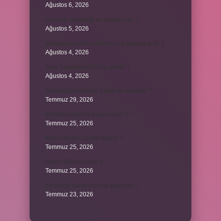
Ağustos 6, 2026
Ayçiçeği çekirdeği ne zaman olur ?
Ağustos 5, 2026
Bulmacada köken bilimsel ne anlama gelir ?
Ağustos 4, 2026
Arca Savunma CEO’su kimdir ?
Ağustos 4, 2026
Zeytinyağı bekleme süresi ne kadardır ?
Temmuz 29, 2026
Merzifon isminin anlamı nedir ?
Temmuz 25, 2026
Klozet neden sürekli tıkanır ?
Temmuz 25, 2026
Ethem Efendi nereli ?
Temmuz 25, 2026
Kalp atışı yükselince ne yapılmalı ?
Temmuz 23, 2026