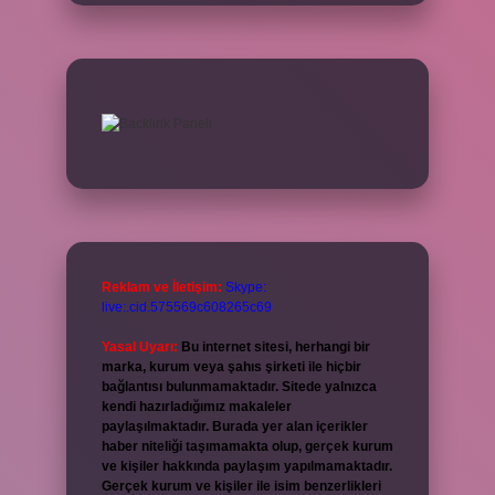
Reklam ve İletişim:
Skype:
live:.cid.575569c608265c69
Yasal Uyarı:
Bu internet sitesi, herhangi bir
marka, kurum veya şahıs şirketi ile hiçbir
bağlantısı bulunmamaktadır. Sitede yalnızca
kendi hazırladığımız makaleler
paylaşılmaktadır. Burada yer alan içerikler
haber niteliği taşımamakta olup, gerçek kurum
ve kişiler hakkında paylaşım yapılmamaktadır.
Gerçek kurum ve kişiler ile isim benzerlikleri