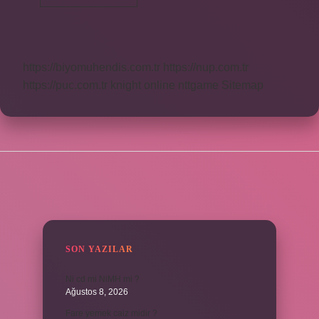
Teorisi
Kimin
https://biyomuhendis.com.tr
https://nup.com.tr
https://puc.com.tr
knight online
nttgame
Sitemap
SIDEBAR
SON YAZILAR
Ni cd mi NiMH mi ?
Ağustos 8, 2026
Fare yemek caiz midir ?