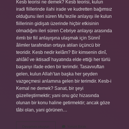
Kesb teorisi ne demek? Kesb teorisi, kulun
iradi fiillerinde ilahi irade ve kudretten bağımsız
olduğunu ileri süren Mu’tezile anlayışı ile kulun
fiillerinin gidişatı üzerinde hiçbir etkisinin
olmadığını ileri süren Cebriye anlayışı arasında
ılımlı bir fiil anlayışına ulaşmak için Sünnî
âlimler tarafından ortaya atılan üçüncü bir
teoridir. Kesb nedir kelâm? Bir kimsenin dinî,
ahlâkî ve iktisadî hayatında elde ettiği her türlü
başarıyı ifade eden bir terimdir. Tasavvuftan
gelen, kulun Allah’tan başka her şeyden
vazgeçmesi anlamına gelen bir terimdir. Kesb-i
Kemal ne demek? Sanat, bir şeyi
güzelleştirmektir; yani onu göz hizasında
olunan bir konu haline getirmektir; ancak göze
tâbi olan, yani görünen…
Kesb
Devamını okuyun
Yorum Bırak