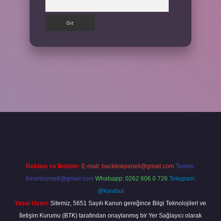
lbet giriş yap
Reklam ve İletişim:
E-mail:
backlinkpaneli@gmail.com
Teams:
forumhizmeti@gmail.com
Whatsapp: 0262 606 0 726
Telegram:
@karabul
Yasal Uyarı:
Sitemiz, 5651 Sayılı Kanun gereğince Bilgi Teknolojileri ve
İletişim Kurumu (BTK) tarafından onaylanmış bir Yer Sağlayıcı olarak