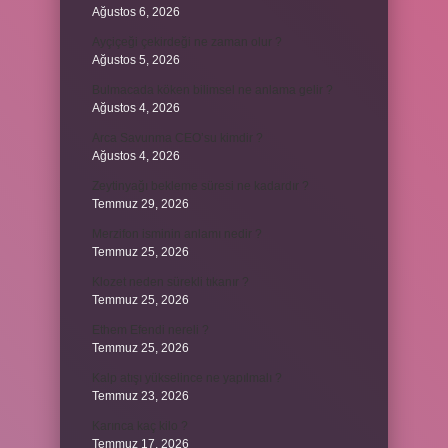
Ağustos 6, 2026
Ayçiçeği çekirdeği ne zaman olur ?
Ağustos 5, 2026
Bulmacada köken bilimsel ne anlama gelir ?
Ağustos 4, 2026
Arca Savunma CEO’su kimdir ?
Ağustos 4, 2026
Zeytinyağı bekleme süresi ne kadardır ?
Temmuz 29, 2026
Merzifon isminin anlamı nedir ?
Temmuz 25, 2026
Klozet neden sürekli tıkanır ?
Temmuz 25, 2026
Ethem Efendi nereli ?
Temmuz 25, 2026
Kalp atışı yükselince ne yapılmalı ?
Temmuz 23, 2026
Karınca kaç kilo ?
Temmuz 17, 2026