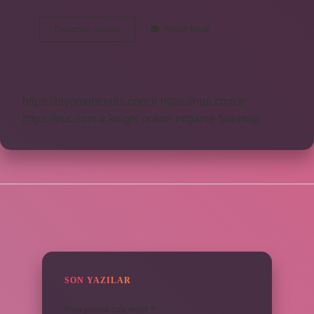
Keloğlan
Devamını okuyun
Yorum Bırak
Neden
Kel
Oldu
https://biyomuhendis.com.tr
https://nup.com.tr
https://puc.com.tr
knight online
nttgame
Sitemap
SIDEBAR
SON YAZILAR
Fare yemek caiz midir ?