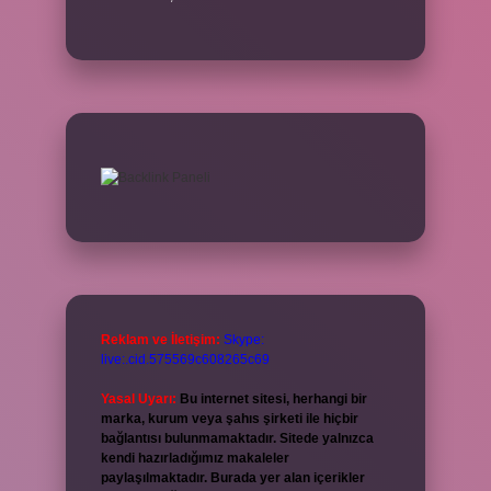
Reklam ve İletişim:
Skype:
live:.cid.575569c608265c69
Yasal Uyarı:
Bu internet sitesi, herhangi bir
marka, kurum veya şahıs şirketi ile hiçbir
bağlantısı bulunmamaktadır. Sitede yalnızca
kendi hazırladığımız makaleler
paylaşılmaktadır. Burada yer alan içerikler