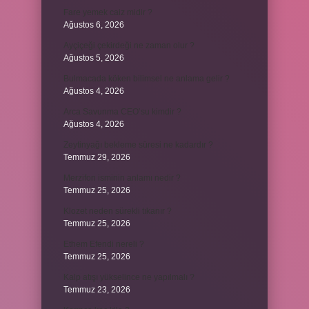
Fare yemek caiz midir ?
Ağustos 6, 2026
Ayçiçeği çekirdeği ne zaman olur ?
Ağustos 5, 2026
Bulmacada köken bilimsel ne anlama gelir ?
Ağustos 4, 2026
Arca Savunma CEO’su kimdir ?
Ağustos 4, 2026
Zeytinyağı bekleme süresi ne kadardır ?
Temmuz 29, 2026
Merzifon isminin anlamı nedir ?
Temmuz 25, 2026
Klozet neden sürekli tıkanır ?
Temmuz 25, 2026
Ethem Efendi nereli ?
Temmuz 25, 2026
Kalp atışı yükselince ne yapılmalı ?
Temmuz 23, 2026