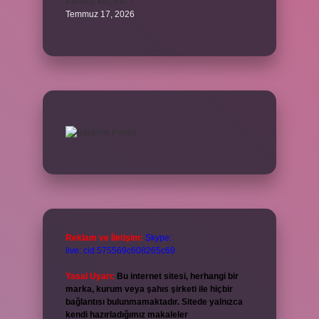
Karınca kaç kilo ?
Temmuz 17, 2026
Reklam ve İletişim:
Skype:
live:.cid.575569c608265c69
Yasal Uyarı:
Bu internet sitesi, herhangi bir
marka, kurum veya şahıs şirketi ile hiçbir
bağlantısı bulunmamaktadır. Sitede yalnızca
kendi hazırladığımız makaleler