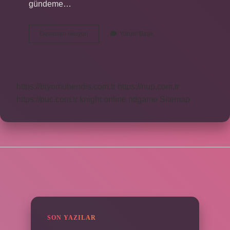
gündeme…
Keloğlan
Devamını okuyun
Yorum Bırak
Neden
Kel
Oldu
https://biyomuhendis.com.tr
https://nup.com.tr
https://puc.com.tr
knight online
nttgame
Sitemap
SIDEBAR
SON YAZILAR