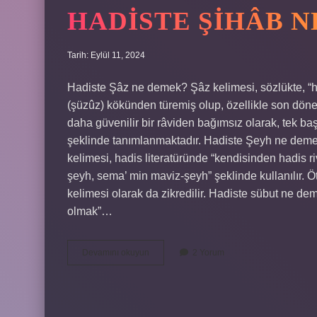
HADISTE ŞIHÂB 
Tarih: Eylül 11, 2024
Hadiste Şâz ne demek? Şâz kelimesi, sözlükte, “h
(şüzûz) kökünden türemiş olup, özellikle son dönem
daha güvenilir bir râviden bağımsız olarak, tek başı
şeklinde tanımlanmaktadır. Hadiste Şeyh ne demek
kelimesi, hadis literatüründe “kendisinden hadis ri
şeyh, sema’ min maviz-şeyh” şeklinde kullanılır. Öte
kelimesi olarak da zikredilir. Hadiste sübut ne de
olmak”…
Hadiste
Devamını okuyun
2 Yorum
Şihâb
Ne
Demek