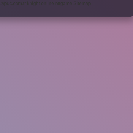
s://puc.com.tr
knight online
nttgame
Sitemap