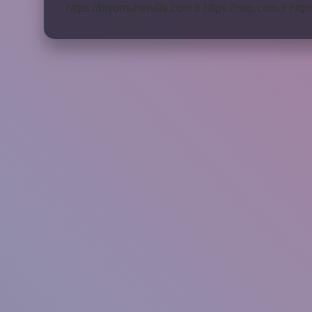
https://biyomuhendis.com.tr
https://nup.com.tr
http