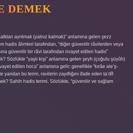
NE DEMEK
alktan ayrılmak (yalnız kalmak)” anlamına gelen şezz
 hadis âlimleri tarafından, “diğer güvenilir râvilerden veya
na güvenilir bir râvi tarafından rivayet edilen hadis”
? Sözlükte “yaşlı kişi” anlamına gelen şeyh (çoğulu şüyûh)
vayet edilen hoca” anlamına gelir; genellikle “kırâe ale’ş-
 yandan bu terim, ravilerin zayıflığını ifade eden ta’dîl
mek? Sahih hadis terimi. Sözlükte, “güvenilir ve sağlam