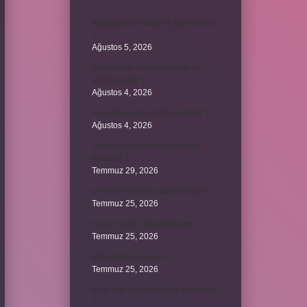
Ayçiçeği çekirdeği ne zaman olur
?
Ağustos 5, 2026
Bulmacada köken bilimsel ne
anlama gelir ?
Ağustos 4, 2026
Arca Savunma CEO’su kimdir ?
Ağustos 4, 2026
Zeytinyağı bekleme süresi ne
kadardır ?
Temmuz 29, 2026
Merzifon isminin anlamı nedir ?
Temmuz 25, 2026
Klozet neden sürekli tıkanır ?
Temmuz 25, 2026
Ethem Efendi nereli ?
Temmuz 25, 2026
Kalp atışı yükselince ne yapılmalı
?