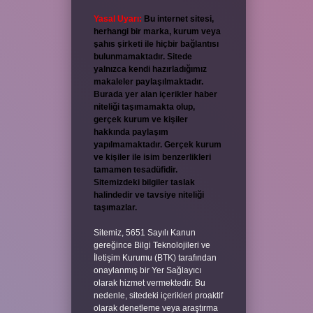
Yasal Uyarı:
Bu internet sitesi,
herhangi bir marka, kurum veya
şahıs şirketi ile hiçbir bağlantısı
bulunmamaktadır. Sitede
yalnızca kendi hazırladığımız
makaleler paylaşılmaktadır.
Burada yer alan içerikler haber
niteliği taşımamakta olup,
gerçek kurum ve kişiler
hakkında paylaşım
yapılmamaktadır. Gerçek kurum
ve kişiler ile isim benzerlikleri
tamamen tesadüfidir.
Sitemizdeki bilgiler taslak
halindedir ve tavsiye niteliği
taşımazlar.
Sitemiz, 5651 Sayılı Kanun
gereğince Bilgi Teknolojileri ve
İletişim Kurumu (BTK) tarafından
onaylanmış bir Yer Sağlayıcı
olarak hizmet vermektedir. Bu
nedenle, sitedeki içerikleri proaktif
olarak denetleme veya araştırma