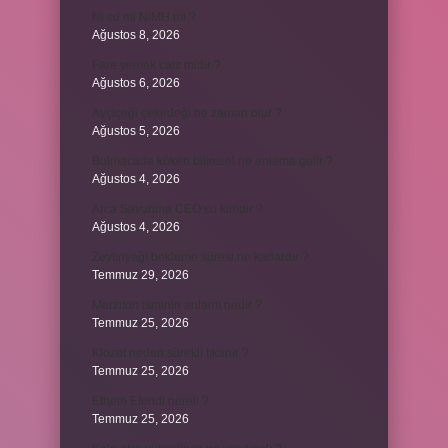
Ni cd mi NiMH mi ?
Ağustos 8, 2026
Fare yemek caiz midir ?
Ağustos 6, 2026
Ayçiçeği çekirdeği ne zaman olur ?
Ağustos 5, 2026
Bulmacada köken bilimsel ne anlama gelir ?
Ağustos 4, 2026
Arca Savunma CEO’su kimdir ?
Ağustos 4, 2026
Zeytinyağı bekleme süresi ne kadardır ?
Temmuz 29, 2026
Merzifon isminin anlamı nedir ?
Temmuz 25, 2026
Klozet neden sürekli tıkanır ?
Temmuz 25, 2026
Ethem Efendi nereli ?
Temmuz 25, 2026