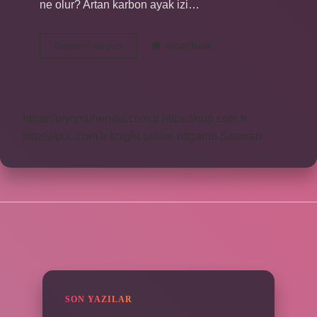
ne olur? Artan karbon ayak izi…
Türkiyenin
Devamını okuyun
Yorum Bırak
Karbon
Ayak
Izi
Nedir
https://biyomuhendis.com.tr
https://nup.com.tr
https://puc.com.tr
knight online
nttgame
Sitemap
SIDEBAR
SON YAZILAR