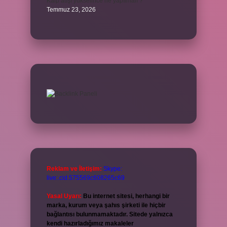
Kalp atışı yükselince ne yapılmalı ?
Temmuz 23, 2026
Reklam ve İletişim:
Skype:
live:.cid.575569c608265c69
Yasal Uyarı:
Bu internet sitesi, herhangi bir
marka, kurum veya şahıs şirketi ile hiçbir
bağlantısı bulunmamaktadır. Sitede yalnızca
kendi hazırladığımız makaleler