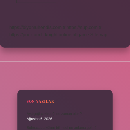
Ne
Denir
https://biyomuhendis.com.tr
https://nup.com.tr
https://puc.com.tr
knight online
nttgame
Sitemap
SIDEBAR
SON YAZILAR
Ayçiçeği çekirdeği ne zaman olur ?
Ağustos 5, 2026
Bulmacada köken bilimsel ne anlama gelir ?