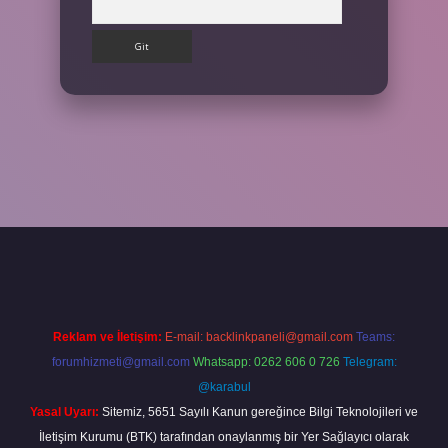
bet giriş yap
Reklam ve İletişim:
E-mail:
backlinkpaneli@gmail.com
Teams:
forumhizmeti@gmail.com
Whatsapp: 0262 606 0 726
Telegram:
@karabul
Yasal Uyarı:
Sitemiz, 5651 Sayılı Kanun gereğince Bilgi Teknolojileri ve
İletişim Kurumu (BTK) tarafından onaylanmış bir Yer Sağlayıcı olarak