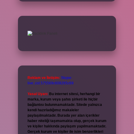
Reklam ve İletişim:
Skype:
live:.cid.575569c608265c69
Yasal Uyarı:
Bu internet sitesi, herhangi bir
marka, kurum veya şahıs şirketi ile hiçbir
bağlantısı bulunmamaktadır. Sitede yalnızca
kendi hazırladığımız makaleler
paylaşılmaktadır. Burada yer alan içerikler
haber niteliği taşımamakta olup, gerçek kurum
ve kişiler hakkında paylaşım yapılmamaktadır.
Gerçek kurum ve kişiler ile isim benzerlikleri