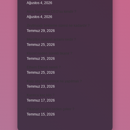
Ağustos 4, 2026
Arca Savunma CEO’su kimdir ?
Ağustos 4, 2026
Zeytinyağı bekleme süresi ne kadardır ?
Temmuz 29, 2026
Merzifon isminin anlamı nedir ?
Temmuz 25, 2026
Klozet neden sürekli tıkanır ?
Temmuz 25, 2026
Ethem Efendi nereli ?
Temmuz 25, 2026
Kalp atışı yükselince ne yapılmalı ?
Temmuz 23, 2026
Karınca kaç kilo ?
Temmuz 17, 2026
Yıkanan kıyafet neden çeker ?
Temmuz 15, 2026