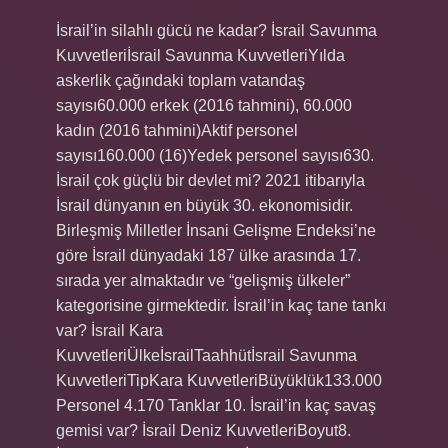
İsrail’in silahlı gücü ne kadar? İsrail Savunma
Kuvvetleriİsrail Savunma KuvvetleriYılda
askerlik çağındaki toplam vatandaş
sayısı60.000 erkek (2016 tahmini), 60.000
kadın (2016 tahmini)Aktif personel
sayısı160.000 (16)Yedek personel sayısı630.
İsrail çok güçlü bir devlet mi? 2021 itibarıyla
İsrail dünyanın en büyük 30. ekonomisidir.
Birleşmiş Milletler İnsani Gelişme Endeksi’ne
göre İsrail dünyadaki 187 ülke arasında 17.
sırada yer almaktadır ve “gelişmiş ülkeler”
kategorisine girmektedir. İsrail’in kaç tane tankı
var? İsrail Kara
KuvvetleriÜlkeİsrailTaahhütİsrail Savunma
KuvvetleriTipKara KuvvetleriBüyüklük133.000
Personel 4.170 Tanklar 10. İsrail’in kaç savaş
gemisi var? İsrail Deniz KuvvetleriBoyut8.