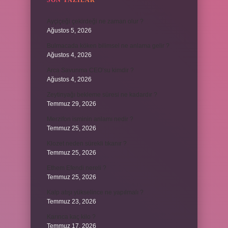
SON YAZILAR
Ayçiçeği çekirdeği ne zaman olur ?
Ağustos 5, 2026
Bulmacada köken bilimsel ne anlama gelir ?
Ağustos 4, 2026
Arca Savunma CEO’su kimdir ?
Ağustos 4, 2026
Zeytinyağı bekleme süresi ne kadardır ?
Temmuz 29, 2026
Merzifon isminin anlamı nedir ?
Temmuz 25, 2026
Klozet neden sürekli tıkanır ?
Temmuz 25, 2026
Ethem Efendi nereli ?
Temmuz 25, 2026
Kalp atışı yükselince ne yapılmalı ?
Temmuz 23, 2026
Karınca kaç kilo ?
Temmuz 17, 2026