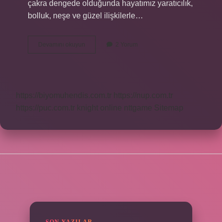
çakra dengede olduğunda hayatımız yaratıcılık,
bolluk, neşe ve güzel ilişkilerle…
7
Devamını okuyun
2 Yorum
Çakra
Harf
Yoksa
Ne
Olur
https://biyomuhendis.com.tr
https://nup.com.tr
https://puc.com.tr
knight online
nttgame
Sitemap
SIDEBAR