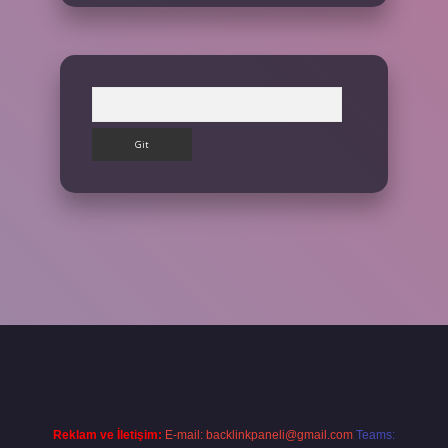
Arama
et giriş yap
Reklam ve İletişim:
E-mail:
backlinkpaneli@gmail.com
Teams: