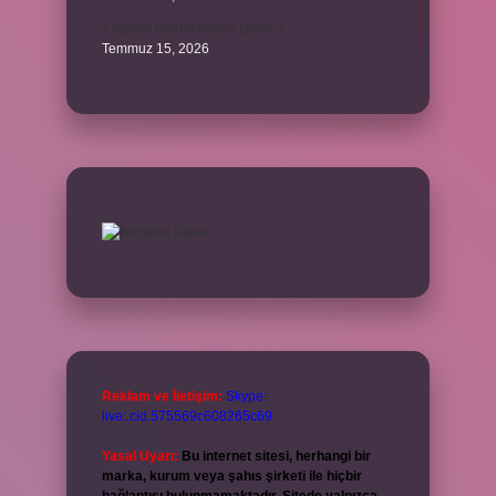
Yıkanan kıyafet neden çeker ?
Temmuz 15, 2026
Reklam ve İletişim:
Skype:
live:.cid.575569c608265c69
Yasal Uyarı:
Bu internet sitesi, herhangi bir
marka, kurum veya şahıs şirketi ile hiçbir