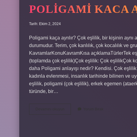
POLIGAMI KACA 
Tarih: Ekim 2, 2024
Poligami kaça ayrılır? Çok eşlilik, bir kişinin aynı 
durumudur. Terim, çok karılılık, çok kocalılık ve grup
KavramlarKonuKavramKısa açıklamaTürlerTek eşlilik
(toplamda çok eşlilik)Çok eşlilik: Çok eşlilikÇok koc
daha Poligami anlayışı nedir? Kendisi. Çok eşlilik 
kadınla evlenmesi, insanlık tarihinde bilinen ve uy
eşlilik, poligami (çok eşlilik), erkek egemen (ataerk
türünde, bir…
Poligami
Devamını okuyun
Yorum Bırak
Kaca
Ayrilir