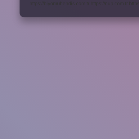
https://biyomuhendis.com.tr
https://nup.com.tr
http