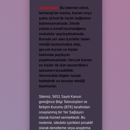
Yasal Uyarı:
Bu internet sitesi,
herhangi bir marka, kurum veya
şahıs şirketi ile hiçbir bağlantısı
bulunmamaktadır. Sitede
yalnızca kendi hazırladığımız
makaleler paylaşılmaktadır.
Burada yer alan içerikler haber
niteliği taşımamakta olup,
gerçek kurum ve kişiler
hakkında paylaşım
yapılmamaktadır. Gerçek kurum
ve kişiler ile isim benzerlikleri
tamamen tesadüfidir.
Sitemizdeki bilgiler taslak
halindedir ve tavsiye niteliği
taşımazlar.
Sitemiz, 5651 Sayılı Kanun
gereğince Bilgi Teknolojileri ve
İletişim Kurumu (BTK) tarafından
onaylanmış bir Yer Sağlayıcı
olarak hizmet vermektedir. Bu
nedenle, sitedeki içerikleri proaktif
olarak denetleme veya araştırma