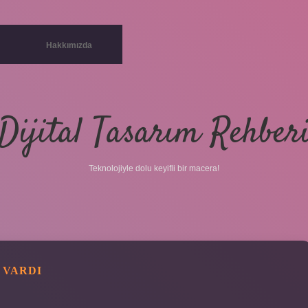
Hakkımızda
Dijital Tasarım Rehber
Teknolojiyle dolu keyifli bir macera!
 VARDI