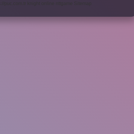
s://puc.com.tr
knight online
nttgame
Sitemap