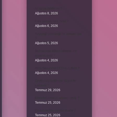
Ni cd mi NiMH mi ?
Ağustos 8, 2026
Fare yemek caiz midir ?
Ağustos 6, 2026
Ayçiçeği çekirdeği ne zaman olur
?
Ağustos 5, 2026
Bulmacada köken bilimsel ne
anlama gelir ?
Ağustos 4, 2026
Arca Savunma CEO’su kimdir ?
Ağustos 4, 2026
Zeytinyağı bekleme süresi ne
kadardır ?
Temmuz 29, 2026
Merzifon isminin anlamı nedir ?
Temmuz 25, 2026
Klozet neden sürekli tıkanır ?
Temmuz 25, 2026