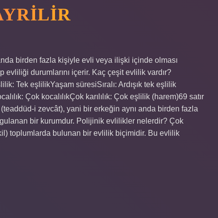
AYRILIR
anda birden fazla kişiyle evli veya ilişki içinde olması
 evliliği durumlarını içerir. Kaç çeşit evlilik vardır?
: Tek eşlilikYaşam süresiSıralı: Ardışık tek eşlilik
alılık: Çok kocalılıkÇok karılılık: Çok eşlilik (harem)69 satır
(teaddüd-i zevcât), yani bir erkeğin aynı anda birden fazla
gulanan bir kurumdur. Polijinik evlilikler nelerdir? Çok
il) toplumlarda bulunan bir evlilik biçimidir. Bu evlilik