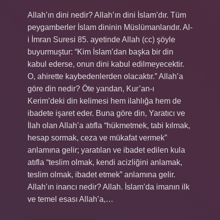
Allah’ın dini nedir? Allah’ın dini İslam’dır. Tüm
peygamberler İslam dininin Müslümanlarıdır. Al-
i İmran Suresi 85. ayetinde Allah (cc) şöyle
buyurmuştur: “Kim İslam’dan başka bir din
kabul ederse, onun dini kabul edilmeyecektir.
O, ahirette kaybedenlerden olacaktır.” Allah’a
göre din nedir? Öte yandan, Kur’an-ı
Kerim’deki din kelimesi hem ilahlığa hem de
ibadete işaret eder. Buna göre din, Yaratıcı ve
İlah olan Allah’a atıfla “hükmetmek, tabi kılmak,
hesap sormak, ceza ve mükafat vermek”
anlamına gelir; yaratılan ve ibadet edilen kula
atıfla “teslim olmak, kendi acizliğini anlamak,
teslim olmak, ibadet etmek” anlamına gelir.
Allah’ın inancı nedir? Allah. İslam’da imanın ilk
ve temel esası Allah’a,…