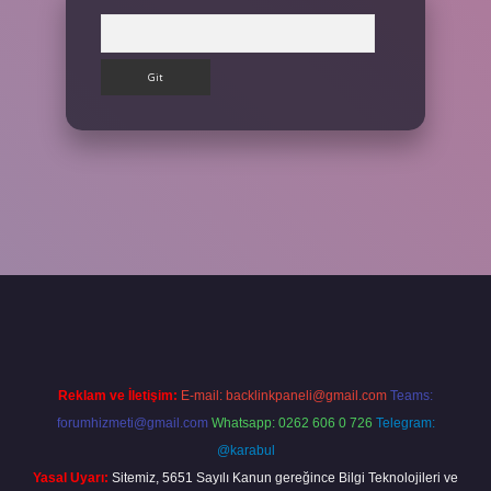
Arama
lbet giriş yap
Reklam ve İletişim:
E-mail:
backlinkpaneli@gmail.com
Teams:
forumhizmeti@gmail.com
Whatsapp: 0262 606 0 726
Telegram:
@karabul
Yasal Uyarı:
Sitemiz, 5651 Sayılı Kanun gereğince Bilgi Teknolojileri ve