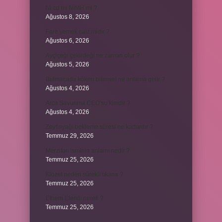
Ni cd mi NiMH mi ?
Ağustos 8, 2026
Fare yemek caiz midir ?
Ağustos 6, 2026
Ayçiçeği çekirdeği ne zaman olur ?
Ağustos 5, 2026
Bulmacada köken bilimsel ne anlama gelir ?
Ağustos 4, 2026
Arca Savunma CEO’su kimdir ?
Ağustos 4, 2026
Zeytinyağı bekleme süresi ne kadardır ?
Temmuz 29, 2026
Merzifon isminin anlamı nedir ?
Temmuz 25, 2026
Klozet neden sürekli tıkanır ?
Temmuz 25, 2026
Ethem Efendi nereli ?
Temmuz 25, 2026