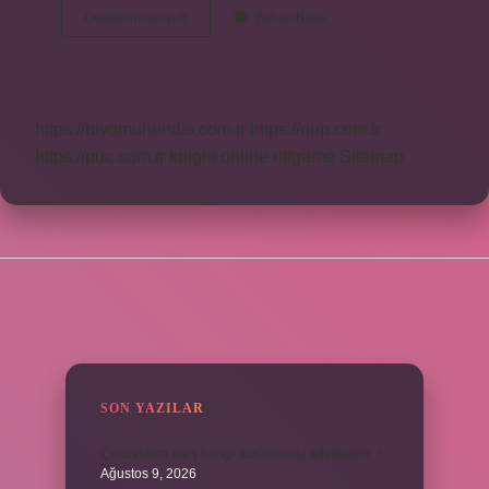
Allahın
Devamını okuyun
Yorum Bırak
Dinî
Ne
https://biyomuhendis.com.tr
https://nup.com.tr
https://puc.com.tr
knight online
nttgame
Sitemap
SIDEBAR
SON YAZILAR
Çocuklarda ateş hangi durumlarda tehlikelidir ?
Ağustos 9, 2026