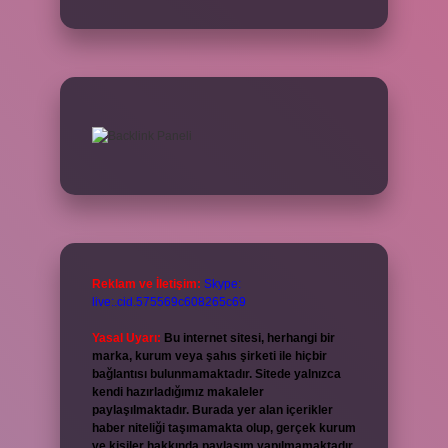
Reklam ve İletişim:
Skype:
live:.cid.575569c608265c69
Yasal Uyarı:
Bu internet sitesi, herhangi bir
marka, kurum veya şahıs şirketi ile hiçbir
bağlantısı bulunmamaktadır. Sitede yalnızca
kendi hazırladığımız makaleler
paylaşılmaktadır. Burada yer alan içerikler
haber niteliği taşımamakta olup, gerçek kurum
ve kişiler hakkında paylaşım yapılmamaktadır.