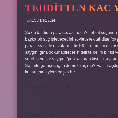
TEHDITTEN KAC Y
Tarih: Aralık 30, 2024
Sözlü tehdidin para cezası nedir? Tehdit suçunun 
başka bir suç işleyeceğini söyleyerek tehditte (baş
para cezası ile cezalandırılır. Küfür etmenin cezas
saygınlığına dokunabilecek nitelikte belirli bir fii
şeref, şeref ve saygınlığına saldıran kişi, üç aydan 
Seninle görüşeceğim demek suç mu? Fail, mağdura 
kullanırsa, eylem başka bir…
Tehditten
Devamını okuyun
Yorum Bırak
Kac
Yil
Ceza
Alir
https://biyomuhendis.com.tr
https://nup.com.tr
http