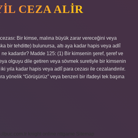
IL CEZA ALIR
cezası: Bir kimse, malına büyük zarar vereceğini veya
ka bir tehditte) bulunursa, altı aya kadar hapis veya adlî
ı ne kadardır? Madde 125: (1) Bir kimsenin şeref, şeref ve
l veya olguyu dile getiren veya sövmek suretiyle bir kimsenin
iki yıla kadar hapis veya adlî para cezası ile cezalandırılır.
yönelik “Görüşürüz” veya benzeri bir ifadeyi tek başına
s://puc.com.tr
knight online
nttgame
Sitemap