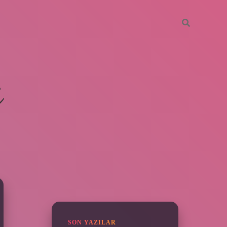
i
SIDEBAR
ilbet giriş yap
SON YAZILAR