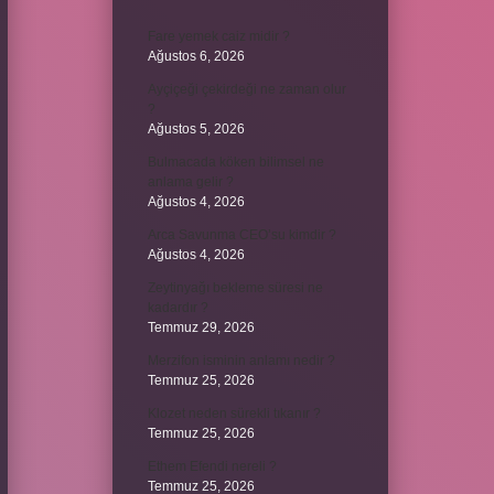
Fare yemek caiz midir ?
Ağustos 6, 2026
Ayçiçeği çekirdeği ne zaman olur
?
Ağustos 5, 2026
Bulmacada köken bilimsel ne
anlama gelir ?
Ağustos 4, 2026
Arca Savunma CEO’su kimdir ?
Ağustos 4, 2026
Zeytinyağı bekleme süresi ne
kadardır ?
Temmuz 29, 2026
Merzifon isminin anlamı nedir ?
Temmuz 25, 2026
Klozet neden sürekli tıkanır ?
Temmuz 25, 2026
Ethem Efendi nereli ?
Temmuz 25, 2026