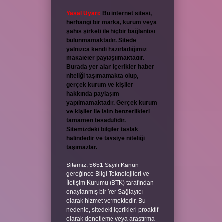
Yasal Uyarı:
Bu internet sitesi,
herhangi bir marka, kurum veya
şahıs şirketi ile hiçbir bağlantısı
bulunmamaktadır. Sitede
yalnızca kendi hazırladığımız
makaleler paylaşılmaktadır.
Burada yer alan içerikler haber
niteliği taşımamakta olup,
gerçek kurum ve kişiler
hakkında paylaşım
yapılmamaktadır. Gerçek kurum
ve kişiler ile isim benzerlikleri
tamamen tesadüfidir.
Sitemizdeki bilgiler taslak
halindedir ve tavsiye niteliği
taşımazlar.
Sitemiz, 5651 Sayılı Kanun
gereğince Bilgi Teknolojileri ve
İletişim Kurumu (BTK) tarafından
onaylanmış bir Yer Sağlayıcı
olarak hizmet vermektedir. Bu
nedenle, sitedeki içerikleri proaktif
olarak denetleme veya araştırma