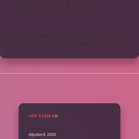
Şeyh
Devamını okuyun
8 Yorum
Galip
Alevi
Mi
https://biyomuhendis.com.tr
https://nup.com.tr
https://puc.com.tr
knight online
nttgame
Sitemap
SIDEBAR
SON YAZILAR
Fare yemek caiz midir ?
Ağustos 6, 2026