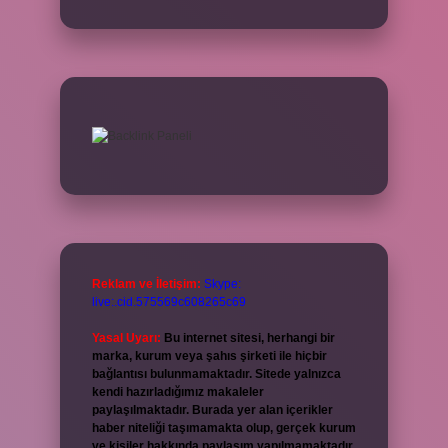
Reklam ve İletişim:
Skype:
live:.cid.575569c608265c69
Yasal Uyarı:
Bu internet sitesi, herhangi bir
marka, kurum veya şahıs şirketi ile hiçbir
bağlantısı bulunmamaktadır. Sitede yalnızca
kendi hazırladığımız makaleler
paylaşılmaktadır. Burada yer alan içerikler
haber niteliği taşımamakta olup, gerçek kurum
ve kişiler hakkında paylaşım yapılmamaktadır.