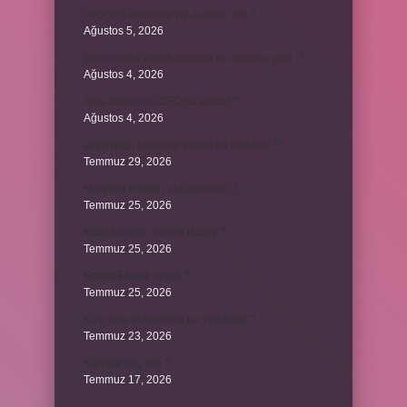
Ayçiçeği çekirdeği ne zaman olur ?
Ağustos 5, 2026
Bulmacada köken bilimsel ne anlama gelir ?
Ağustos 4, 2026
Arca Savunma CEO’su kimdir ?
Ağustos 4, 2026
Zeytinyağı bekleme süresi ne kadardır ?
Temmuz 29, 2026
Merzifon isminin anlamı nedir ?
Temmuz 25, 2026
Klozet neden sürekli tıkanır ?
Temmuz 25, 2026
Ethem Efendi nereli ?
Temmuz 25, 2026
Kalp atışı yükselince ne yapılmalı ?
Temmuz 23, 2026
Karınca kaç kilo ?
Temmuz 17, 2026