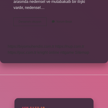
arasında nedensel ve mutabakatlı bir ilişki
vardır, nedensel…
Belirtke
Devamını okuyun
Yorum Bırak
Tablosunda
Ne
Bulunur
https://biyomuhendis.com.tr
https://nup.com.tr
https://puc.com.tr
knight online
nttgame
Sitemap
SIDEBAR