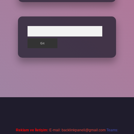
Arama
iş yap
Reklam ve İletişim:
E-mail:
backlinkpaneli@gmail.com
Teams: