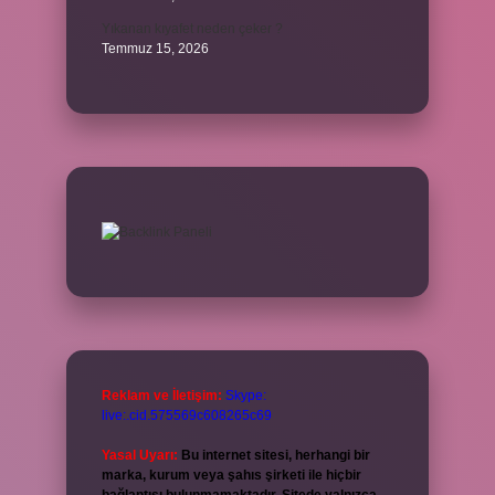
Yıkanan kıyafet neden çeker ?
Temmuz 15, 2026
Reklam ve İletişim:
Skype:
live:.cid.575569c608265c69
Yasal Uyarı:
Bu internet sitesi, herhangi bir
marka, kurum veya şahıs şirketi ile hiçbir