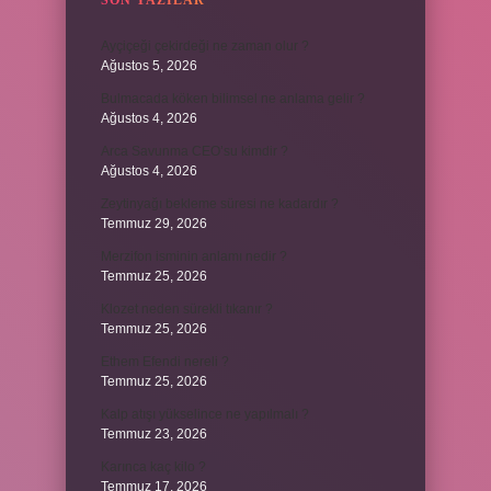
SON YAZILAR
Ayçiçeği çekirdeği ne zaman olur ?
Ağustos 5, 2026
Bulmacada köken bilimsel ne anlama gelir ?
Ağustos 4, 2026
Arca Savunma CEO’su kimdir ?
Ağustos 4, 2026
Zeytinyağı bekleme süresi ne kadardır ?
Temmuz 29, 2026
Merzifon isminin anlamı nedir ?
Temmuz 25, 2026
Klozet neden sürekli tıkanır ?
Temmuz 25, 2026
Ethem Efendi nereli ?
Temmuz 25, 2026
Kalp atışı yükselince ne yapılmalı ?
Temmuz 23, 2026
Karınca kaç kilo ?
Temmuz 17, 2026