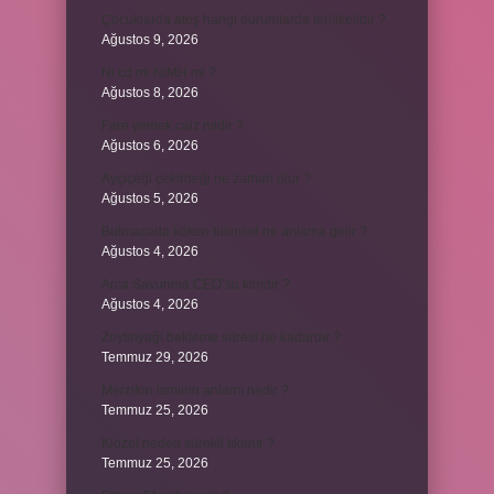
Çocuklarda ateş hangi durumlarda tehlikelidir ?
Ağustos 9, 2026
Ni cd mi NiMH mi ?
Ağustos 8, 2026
Fare yemek caiz midir ?
Ağustos 6, 2026
Ayçiçeği çekirdeği ne zaman olur ?
Ağustos 5, 2026
Bulmacada köken bilimsel ne anlama gelir ?
Ağustos 4, 2026
Arca Savunma CEO’su kimdir ?
Ağustos 4, 2026
Zeytinyağı bekleme süresi ne kadardır ?
Temmuz 29, 2026
Merzifon isminin anlamı nedir ?
Temmuz 25, 2026
Klozet neden sürekli tıkanır ?
Temmuz 25, 2026