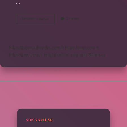
…
Güpegündüz
Devamını okuyun
3 Yorum
Nasıl
Yazılır
Tdk
https://biyomuhendis.com.tr
https://nup.com.tr
https://puc.com.tr
knight online
nttgame
Sitemap
SIDEBAR
SON YAZILAR