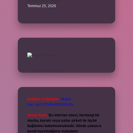
Ethem Efendi nereli ?
Temmuz 25, 2026
Reklam ve İletişim:
Skype:
live:.cid.575569c608265c69
Yasal Uyarı:
Bu internet sitesi, herhangi bir
marka, kurum veya şahıs şirketi ile hiçbir
bağlantısı bulunmamaktadır. Sitede yalnızca
kendi hazırladığımız makaleler