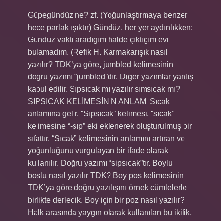
Güpegündüz ne? zf. (Yoğunlaştırmaya benzer
hece parlak ışıktır) Gündüz, her yer aydınlıkken:
Gündüz vakti aradığım halde çıktığım evi
bulamadım. (Refik H. Karmakarışık nasıl
yazılır? TDK’ya göre, jumbled kelimesinin
doğru yazımı “jumbled”dır. Diğer yazımlar yanlış
kabul edilir. Sıpsıcak mı yazılır sımsıcak mı?
SIPSICAK KELİMESİNİN ANLAMI Sıcak
anlamına gelir. “Sıpsıcak” kelimesi, “sıcak”
kelimesine “-sıp” eki eklenerek oluşturulmuş bir
sıfattır. “Sıcak” kelimesinin anlamını artıran ve
yoğunluğunu vurgulayan bir ifade olarak
kullanılır. Doğru yazımı “sipsıcak”tır. Boylu
boslu nasıl yazılır TDK? Boy pos kelimesinin
TDK’ya göre doğru yazılışını örnek cümlelerle
birlikte derledik. Boy için bir poz nasıl yazılır?
Halk arasında yaygın olarak kullanılan bu ikilik,