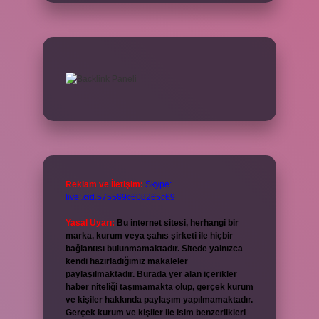
Reklam ve İletişim:
Skype:
live:.cid.575569c608265c69
Yasal Uyarı:
Bu internet sitesi, herhangi bir
marka, kurum veya şahıs şirketi ile hiçbir
bağlantısı bulunmamaktadır. Sitede yalnızca
kendi hazırladığımız makaleler
paylaşılmaktadır. Burada yer alan içerikler
haber niteliği taşımamakta olup, gerçek kurum
ve kişiler hakkında paylaşım yapılmamaktadır.
Gerçek kurum ve kişiler ile isim benzerlikleri