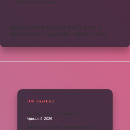
5
Bilgisayarı
Yavaşlatır
Mı
https://biyomuhendis.com.tr
https://nup.com.tr
https://puc.com.tr
knight online
nttgame
Sitemap
SIDEBAR
SON YAZILAR
Ayçiçeği çekirdeği ne zaman olur ?
Ağustos 5, 2026
Bulmacada köken bilimsel ne anlama gelir ?