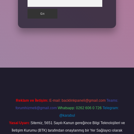
ş yap
Reklam ve İletişim:
E-mail:
backlinkpaneli@gmail.com
Teams:
forumhizmeti@gmail.com
Whatsapp: 0262 606 0 726
Telegram:
@karabul
Yasal Uyarı:
Sitemiz, 5651 Sayılı Kanun gereğince Bilgi Teknolojileri ve
İletişim Kurumu (BTK) tarafından onaylanmış bir Yer Sağlayıcı olarak