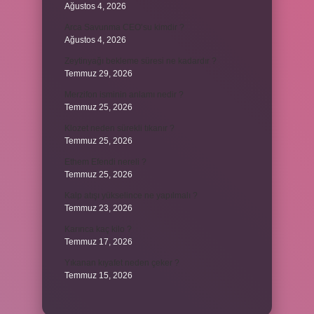
Ağustos 4, 2026
Arca Savunma CEO’su kimdir ?
Ağustos 4, 2026
Zeytinyağı bekleme süresi ne kadardır ?
Temmuz 29, 2026
Merzifon isminin anlamı nedir ?
Temmuz 25, 2026
Klozet neden sürekli tıkanır ?
Temmuz 25, 2026
Ethem Efendi nereli ?
Temmuz 25, 2026
Kalp atışı yükselince ne yapılmalı ?
Temmuz 23, 2026
Karınca kaç kilo ?
Temmuz 17, 2026
Yıkanan kıyafet neden çeker ?
Temmuz 15, 2026