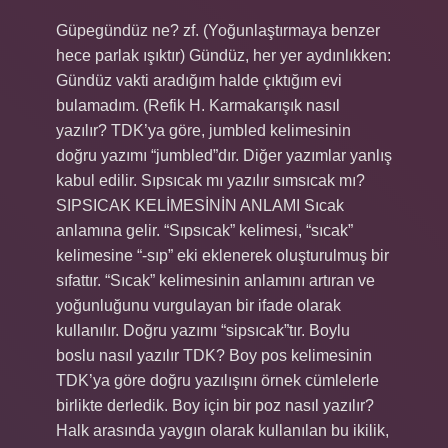
Güpegündüz ne? zf. (Yoğunlaştırmaya benzer
hece parlak ışıktır) Gündüz, her yer aydınlıkken:
Gündüz vakti aradığım halde çıktığım evi
bulamadım. (Refik H. Karmakarışık nasıl
yazılır? TDK’ya göre, jumbled kelimesinin
doğru yazımı “jumbled”dır. Diğer yazımlar yanlış
kabul edilir. Sıpsıcak mı yazılır sımsıcak mı?
SIPSICAK KELİMESİNİN ANLAMI Sıcak
anlamına gelir. “Sıpsıcak” kelimesi, “sıcak”
kelimesine “-sıp” eki eklenerek oluşturulmuş bir
sıfattır. “Sıcak” kelimesinin anlamını artıran ve
yoğunluğunu vurgulayan bir ifade olarak
kullanılır. Doğru yazımı “sipsıcak”tır. Boylu
boslu nasıl yazılır TDK? Boy pos kelimesinin
TDK’ya göre doğru yazılışını örnek cümlelerle
birlikte derledik. Boy için bir poz nasıl yazılır?
Halk arasında yaygın olarak kullanılan bu ikilik,