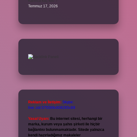
Karınca kaç kilo ?
Temmuz 17, 2026
Reklam ve İletişim:
Skype:
live:.cid.575569c608265c69
Yasal Uyarı:
Bu internet sitesi, herhangi bir
marka, kurum veya şahıs şirketi ile hiçbir
bağlantısı bulunmamaktadır. Sitede yalnızca
kendi hazırladığımız makaleler