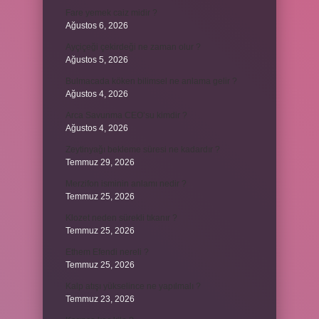
Fare yemek caiz midir ?
Ağustos 6, 2026
Ayçiçeği çekirdeği ne zaman olur ?
Ağustos 5, 2026
Bulmacada köken bilimsel ne anlama gelir ?
Ağustos 4, 2026
Arca Savunma CEO’su kimdir ?
Ağustos 4, 2026
Zeytinyağı bekleme süresi ne kadardır ?
Temmuz 29, 2026
Merzifon isminin anlamı nedir ?
Temmuz 25, 2026
Klozet neden sürekli tıkanır ?
Temmuz 25, 2026
Ethem Efendi nereli ?
Temmuz 25, 2026
Kalp atışı yükselince ne yapılmalı ?
Temmuz 23, 2026