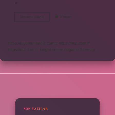
…
Güpegündüz
Devamını okuyun
3 Yorum
Nasıl
Yazılır
Tdk
https://biyomuhendis.com.tr
https://nup.com.tr
https://puc.com.tr
knight online
nttgame
Sitemap
SIDEBAR
SON YAZILAR