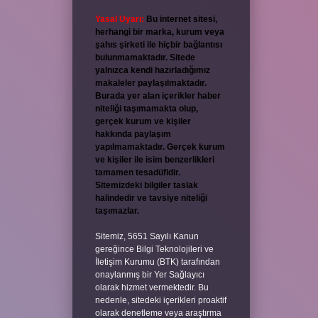
Yasal Uyarı:
Bu internet sitesi,
herhangi bir marka, kurum veya
şahıs şirketi ile hiçbir bağlantısı
bulunmamaktadır. Sitede
yalnızca kendi hazırladığımız
makaleler paylaşılmaktadır.
Burada yer alan içerikler haber
niteliği taşımamakta olup,
gerçek kurum ve kişiler
hakkında paylaşım
yapılmamaktadır. Gerçek kurum
ve kişiler ile isim benzerlikleri
tamamen tesadüfidir.
Sitemizdeki bilgiler taslak
halindedir ve tavsiye niteliği
taşımazlar.
Sitemiz, 5651 Sayılı Kanun
gereğince Bilgi Teknolojileri ve
İletişim Kurumu (BTK) tarafından
onaylanmış bir Yer Sağlayıcı
olarak hizmet vermektedir. Bu
nedenle, sitedeki içerikleri proaktif
olarak denetleme veya araştırma