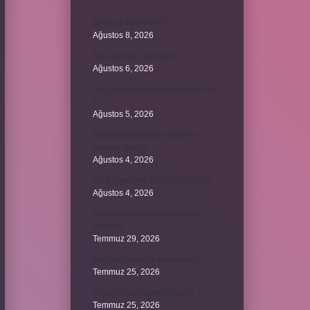
Ni cd mi NiMH mi ?
Ağustos 8, 2026
Fare yemek caiz midir ?
Ağustos 6, 2026
Ayçiçeği çekirdeği ne zaman olur
?
Ağustos 5, 2026
Bulmacada köken bilimsel ne
anlama gelir ?
Ağustos 4, 2026
Arca Savunma CEO’su kimdir ?
Ağustos 4, 2026
Zeytinyağı bekleme süresi ne
kadardır ?
Temmuz 29, 2026
Merzifon isminin anlamı nedir ?
Temmuz 25, 2026
Klozet neden sürekli tıkanır ?
Temmuz 25, 2026