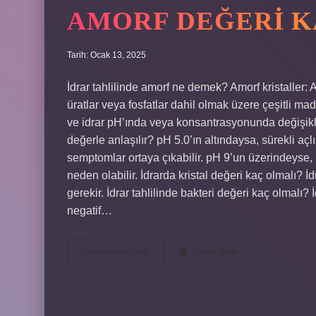
AMORF DEĞERI K
Tarih: Ocak 13, 2025
İdrar tahlilinde amorf ne demek? Amorf kristaller: Am
üratlar veya fosfatlar dahil olmak üzere çeşitli mad
ve idrar pH’ında veya konsantrasyonunda değişikli
değerle anlaşılır? pH 5.0’ın altındaysa, sürekli açlı
semptomlar ortaya çıkabilir. pH 9’un üzerindeyse, 
neden olabilir. İdrarda kristal değeri kaç olmalı? 
gerekir. İdrar tahlilinde bakteri değeri kaç olmalı?
negatif…
Amorf
Devamını okuyun
Yorum Bırak
Değeri
Kaç
Olmalı