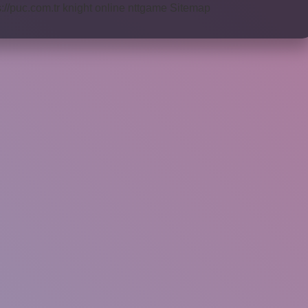
s://puc.com.tr
knight online
nttgame
Sitemap