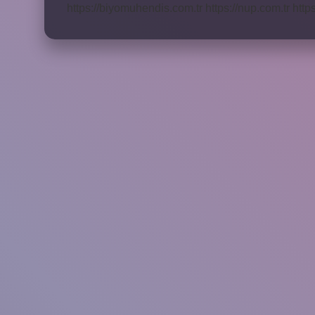
https://biyomuhendis.com.tr
https://nup.com.tr
http