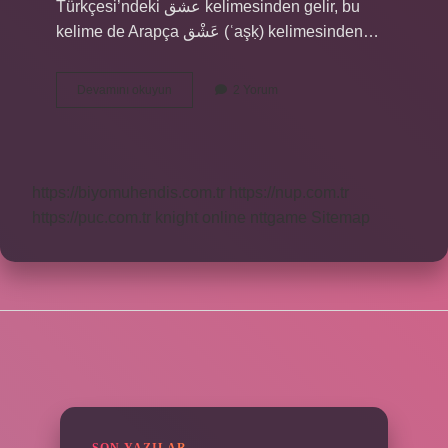
Türkçesi’ndeki عشق‎ kelimesinden gelir, bu
kelime de Arapça عَشْق‎ (ʿaşḳ) kelimesinden…
Eski
Devamını okuyun
2 Yorum
Osmanlıca
Aşk
Ne
Demek
https://biyomuhendis.com.tr
https://nup.com.tr
https://puc.com.tr
knight online
nttgame
Sitemap
SIDEBAR