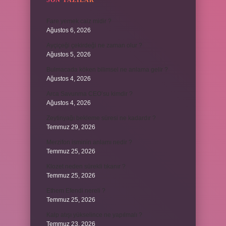
SON YAZILAR
Fare yemek caiz midir ?
Ağustos 6, 2026
Ayçiçeği çekirdeği ne zaman olur ?
Ağustos 5, 2026
Bulmacada köken bilimsel ne anlama gelir ?
Ağustos 4, 2026
Arca Savunma CEO’su kimdir ?
Ağustos 4, 2026
Zeytinyağı bekleme süresi ne kadardır ?
Temmuz 29, 2026
Merzifon isminin anlamı nedir ?
Temmuz 25, 2026
Klozet neden sürekli tıkanır ?
Temmuz 25, 2026
Ethem Efendi nereli ?
Temmuz 25, 2026
Kalp atışı yükselince ne yapılmalı ?
Temmuz 23, 2026