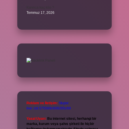
Karınca kaç kilo ?
Temmuz 17, 2026
Reklam ve İletişim:
Skype:
live:.cid.575569c608265c69
Yasal Uyarı:
Bu internet sitesi, herhangi bir
marka, kurum veya şahıs şirketi ile hiçbir