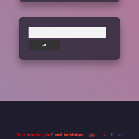
Arama
ş yap
Reklam ve İletişim:
E-mail:
backlinkpaneli@gmail.com
Teams: