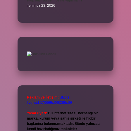
Kalp atışı yükselince ne yapılmalı ?
Temmuz 23, 2026
Reklam ve İletişim:
Skype:
live:.cid.575569c608265c69
Yasal Uyarı:
Bu internet sitesi, herhangi bir
marka, kurum veya şahıs şirketi ile hiçbir
bağlantısı bulunmamaktadır. Sitede yalnızca
kendi hazırladığımız makaleler