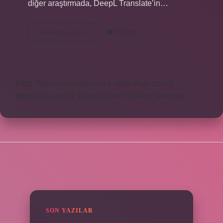
diğer araştırmada, DeepL Translate’in…
En
Devamını okuyun
2 Yorum
Iyi
Çeviri
Programı
Hangisi
https://biyomuhendis.com.tr
https://nup.com.tr
https://puc.com.tr
knight online
nttgame
Sitemap
SIDEBAR
SON YAZILAR