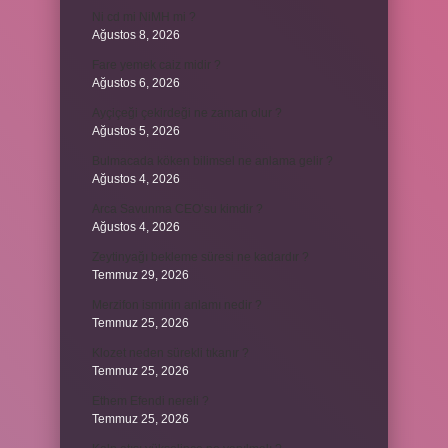
Ni cd mi NiMH mi ?
Ağustos 8, 2026
Fare yemek caiz midir ?
Ağustos 6, 2026
Ayçiçeği çekirdeği ne zaman olur ?
Ağustos 5, 2026
Bulmacada köken bilimsel ne anlama gelir ?
Ağustos 4, 2026
Arca Savunma CEO’su kimdir ?
Ağustos 4, 2026
Zeytinyağı bekleme süresi ne kadardır ?
Temmuz 29, 2026
Merzifon isminin anlamı nedir ?
Temmuz 25, 2026
Klozet neden sürekli tıkanır ?
Temmuz 25, 2026
Ethem Efendi nereli ?
Temmuz 25, 2026