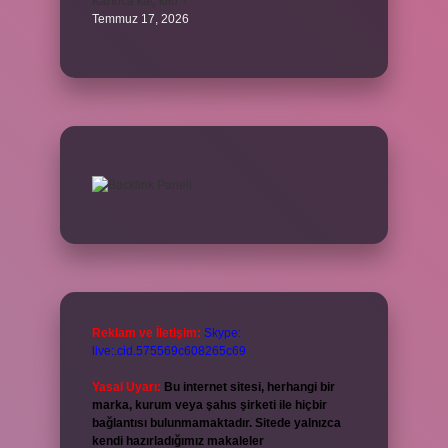
Karınca kaç kilo ?
Temmuz 17, 2026
Reklam ve İletişim:
Skype:
live:.cid.575569c608265c69
Yasal Uyarı:
Bu internet sitesi, herhangi bir
marka, kurum veya şahıs şirketi ile hiçbir
bağlantısı bulunmamaktadır. Sitede yalnızca
kendi hazırladığımız makaleler