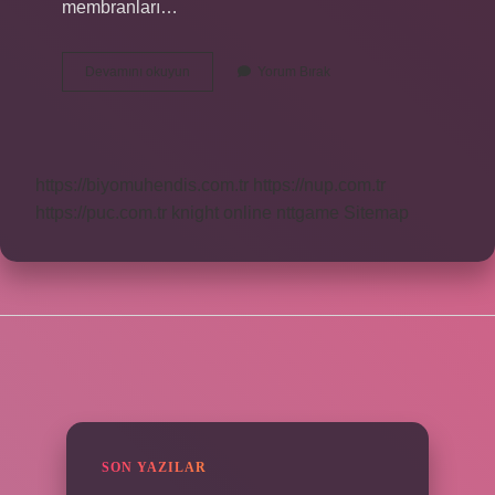
membranları…
Kiremitin
Devamını okuyun
Yorum Bırak
Altına
Ne
Konur
https://biyomuhendis.com.tr
https://nup.com.tr
https://puc.com.tr
knight online
nttgame
Sitemap
SIDEBAR
SON YAZILAR