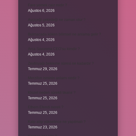
Fare yemek caiz midir ?
Ağustos 6, 2026
Ayçiçeği çekirdeği ne zaman olur ?
Ağustos 5, 2026
Bulmacada köken bilimsel ne anlama gelir ?
Ağustos 4, 2026
Arca Savunma CEO’su kimdir ?
Ağustos 4, 2026
Zeytinyağı bekleme süresi ne kadardır ?
Temmuz 29, 2026
Merzifon isminin anlamı nedir ?
Temmuz 25, 2026
Klozet neden sürekli tıkanır ?
Temmuz 25, 2026
Ethem Efendi nereli ?
Temmuz 25, 2026
Kalp atışı yükselince ne yapılmalı ?
Temmuz 23, 2026