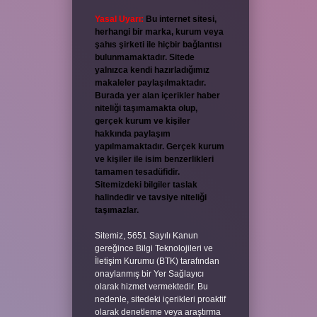
Yasal Uyarı:
Bu internet sitesi,
herhangi bir marka, kurum veya
şahıs şirketi ile hiçbir bağlantısı
bulunmamaktadır. Sitede
yalnızca kendi hazırladığımız
makaleler paylaşılmaktadır.
Burada yer alan içerikler haber
niteliği taşımamakta olup,
gerçek kurum ve kişiler
hakkında paylaşım
yapılmamaktadır. Gerçek kurum
ve kişiler ile isim benzerlikleri
tamamen tesadüfidir.
Sitemizdeki bilgiler taslak
halindedir ve tavsiye niteliği
taşımazlar.
Sitemiz, 5651 Sayılı Kanun
gereğince Bilgi Teknolojileri ve
İletişim Kurumu (BTK) tarafından
onaylanmış bir Yer Sağlayıcı
olarak hizmet vermektedir. Bu
nedenle, sitedeki içerikleri proaktif
olarak denetleme veya araştırma