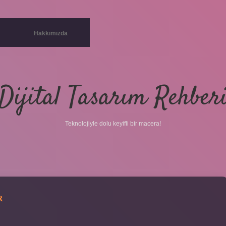
Hakkımızda
Dijital Tasarım Rehber
Teknolojiyle dolu keyifli bir macera!
R