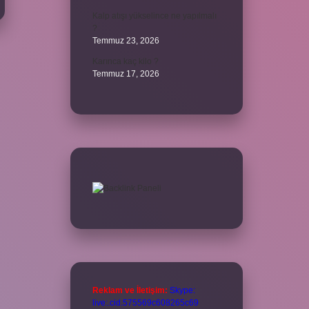
Kalp atışı yükselince ne yapılmalı
?
Temmuz 23, 2026
Karınca kaç kilo ?
Temmuz 17, 2026
Reklam ve İletişim:
Skype:
live:.cid.575569c608265c69