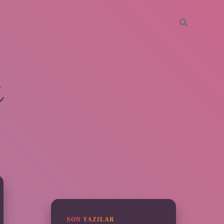
i
SIDEBAR
ilbet giriş yap
SON YAZILAR