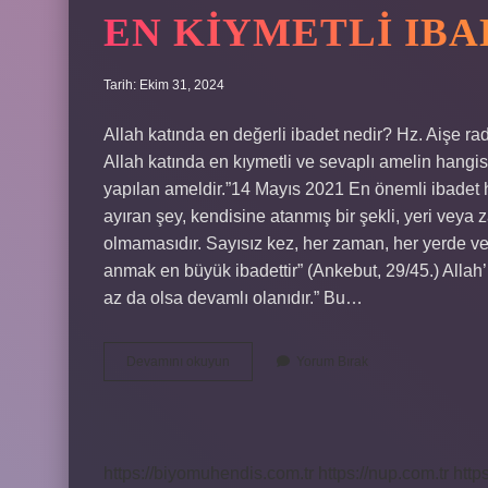
EN KIYMETLI IBA
Tarih: Ekim 31, 2024
Allah katında en değerli ibadet nedir? Hz. Aişe r
Allah katında en kıymetli ve sevaplı amelin hangi
yapılan ameldir.”14 Mayıs 2021 En önemli ibadet ha
ayıran şey, kendisine atanmış bir şekli, yeri veya 
olmamasıdır. Sayısız kez, her zaman, her yerde ve 
anmak en büyük ibadettir” (Ankebut, 29/45.) Allah’ı
az da olsa devamlı olanıdır.” Bu…
En
Devamını okuyun
Yorum Bırak
Kiymetli
Ibadet
Nedir
https://biyomuhendis.com.tr
https://nup.com.tr
http