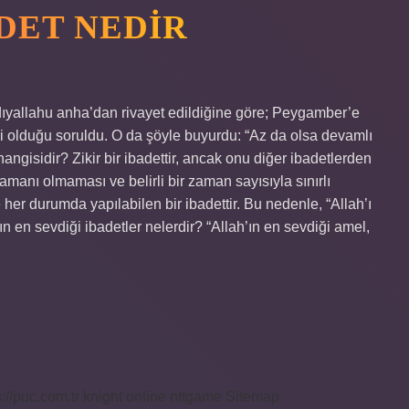
DET NEDIR
adıyallahu anha’dan rivayet edildiğine göre; Peygamber’e
si olduğu soruldu. O da şöyle buyurdu: “Az da olsa devamlı
ngisidir? Zikir bir ibadettir, ancak onu diğer ibadetlerden
zamanı olmaması ve belirli bir zaman sayısıyla sınırlı
her durumda yapılabilen bir ibadettir. Bu nedenle, “Allah’ı
n en sevdiği ibadetler nelerdir? “Allah’ın en sevdiği amel,
s://puc.com.tr
knight online
nttgame
Sitemap