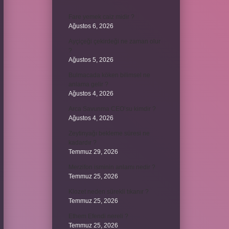
Fare yemek caiz midir ?
Ağustos 6, 2026
Ayçiçeği çekirdeği ne zaman olur
?
Ağustos 5, 2026
Bulmacada köken bilimsel ne
anlama gelir ?
Ağustos 4, 2026
Arca Savunma CEO’su kimdir ?
Ağustos 4, 2026
Zeytinyağı bekleme süresi ne
kadardır ?
Temmuz 29, 2026
Merzifon isminin anlamı nedir ?
Temmuz 25, 2026
Klozet neden sürekli tıkanır ?
Temmuz 25, 2026
Ethem Efendi nereli ?
Temmuz 25, 2026