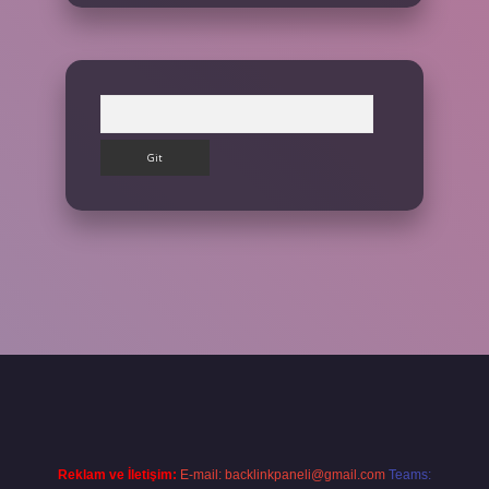
Arama
ş yap
Reklam ve İletişim:
E-mail:
backlinkpaneli@gmail.com
Teams: