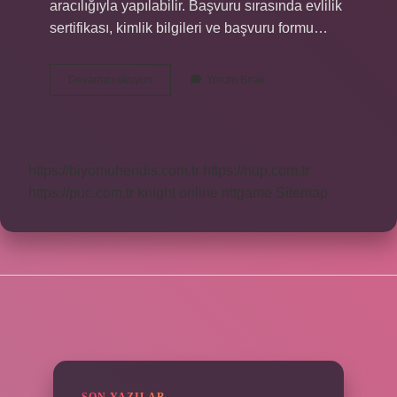
aracılığıyla yapılabilir. Başvuru sırasında evlilik
sertifikası, kimlik bilgileri ve başvuru formu…
Devlet
Devamını okuyun
Yorum Bırak
Nikah
Parası
Veriyor
Mu
https://biyomuhendis.com.tr
https://nup.com.tr
https://puc.com.tr
knight online
nttgame
Sitemap
SIDEBAR