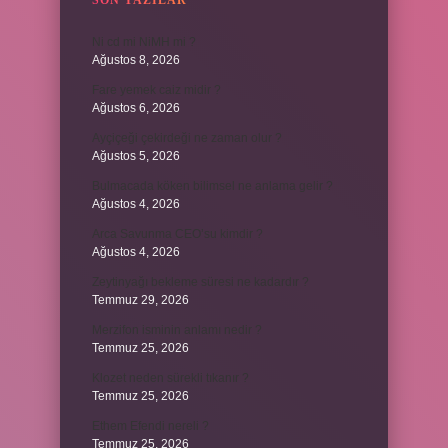
SON YAZILAR
Ni cd mi NiMH mi ?
Ağustos 8, 2026
Fare yemek caiz midir ?
Ağustos 6, 2026
Ayçiçeği çekirdeği ne zaman olur ?
Ağustos 5, 2026
Bulmacada köken bilimsel ne anlama gelir ?
Ağustos 4, 2026
Arca Savunma CEO’su kimdir ?
Ağustos 4, 2026
Zeytinyağı bekleme süresi ne kadardır ?
Temmuz 29, 2026
Merzifon isminin anlamı nedir ?
Temmuz 25, 2026
Klozet neden sürekli tıkanır ?
Temmuz 25, 2026
Ethem Efendi nereli ?
Temmuz 25, 2026