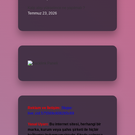
Kalp atışı yükselince ne yapılmalı ?
Temmuz 23, 2026
Reklam ve İletişim:
Skype:
live:.cid.575569c608265c69
Yasal Uyarı:
Bu internet sitesi, herhangi bir
marka, kurum veya şahıs şirketi ile hiçbir