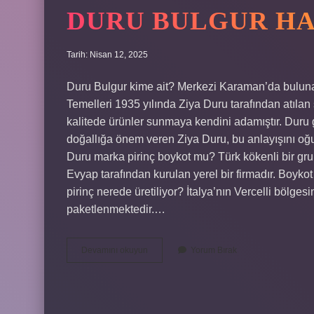
DURU BULGUR HA
Tarih: Nisan 12, 2025
Duru Bulgur kime ait? Merkezi Karaman’da bulunan 
Temelleri 1935 yılında Ziya Duru tarafından atılan
kalitede ürünler sunmaya kendini adamıştır. Duru 
doğallığa önem veren Ziya Duru, bu anlayışını oğ
Duru marka pirinç boykot mu? Türk kökenli bir gru
Evyap tarafından kurulan yerel bir firmadır. Boyko
pirinç nerede üretiliyor? İtalya’nın Vercelli bölgesi
paketlenmektedir.…
Duru
Devamını okuyun
Yorum Bırak
Bulgur
Hangi
Firmaya
Ait