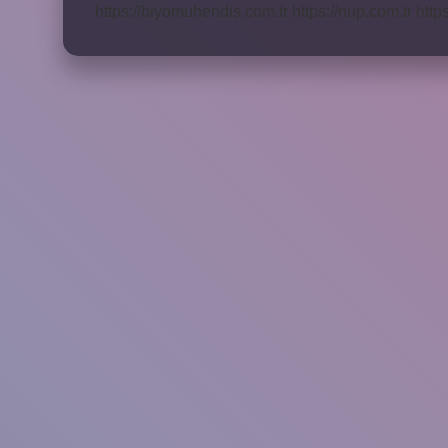
https://biyomuhendis.com.tr
https://nup.com.tr
http