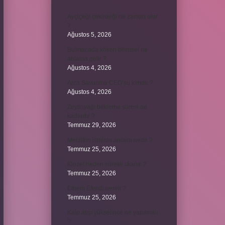
Ayçiçeği çekirdeği ne zaman olur
?
Ağustos 5, 2026
Bulmacada köken bilimsel ne
anlama gelir ?
Ağustos 4, 2026
Arca Savunma CEO’su kimdir ?
Ağustos 4, 2026
Zeytinyağı bekleme süresi ne
kadardır ?
Temmuz 29, 2026
Merzifon isminin anlamı nedir ?
Temmuz 25, 2026
Klozet neden sürekli tıkanır ?
Temmuz 25, 2026
Ethem Efendi nereli ?
Temmuz 25, 2026
Kalp atışı yükselince ne yapılmalı
?