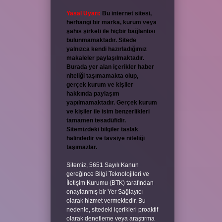
Yasal Uyarı:
Bu internet sitesi,
herhangi bir marka, kurum veya
şahıs şirketi ile hiçbir bağlantısı
bulunmamaktadır. Sitede
yalnızca kendi hazırladığımız
makaleler paylaşılmaktadır.
Burada yer alan içerikler haber
niteliği taşımamakta olup,
gerçek kurum ve kişiler
hakkında paylaşım
yapılmamaktadır. Gerçek kurum
ve kişiler ile isim benzerlikleri
tamamen tesadüfidir.
Sitemizdeki bilgiler taslak
halindedir ve tavsiye niteliği
taşımazlar.
Sitemiz, 5651 Sayılı Kanun
gereğince Bilgi Teknolojileri ve
İletişim Kurumu (BTK) tarafından
onaylanmış bir Yer Sağlayıcı
olarak hizmet vermektedir. Bu
nedenle, sitedeki içerikleri proaktif
olarak denetleme veya araştırma