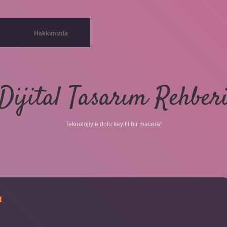
Hakkımızda
Dijital Tasarım Rehber
Teknolojiyle dolu keyifli bir macera!
I