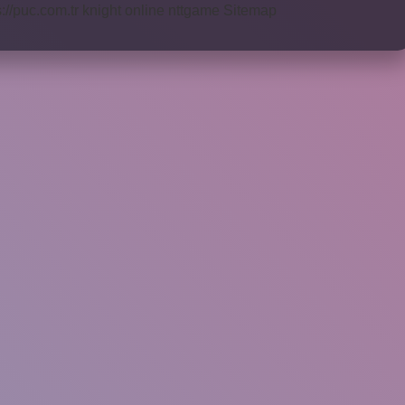
s://puc.com.tr
knight online
nttgame
Sitemap